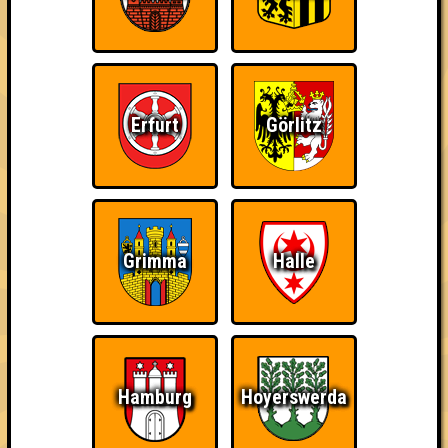
Errungenschaften
Kleiner Hinweis: bei uns sind Teams, die in einem Stechen
verlieren, trotzdem auf dem 1. Platz - den haben sie sich
schließlich verdient! Entsprechend gibt es für diese auch
Errungenschaften für den 1. Platz.
Erfurt
Görlitz
Grimma
Halle
Knapp daneben!
Schon wieder zum
Wiederzehn macht
Quiz?!
Freude
Hamburg
Hoyerswerda