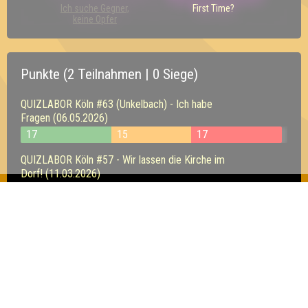
Ich suche Gegner,
First Time?
keine Opfer
Punkte (2 Teilnahmen | 0 Siege)
QUIZLABOR Köln #63 (Unkelbach) - Ich habe
Fragen (06.05.2026)
17
15
17
QUIZLABOR Köln #57 - Wir lassen die Kirche im
Dorf! (11.03.2026)
14
11
17
Inhaber & Geschäftsführer:
Georg Martin // Quizlabor
Sandower Straße 56
03046 Cottbus