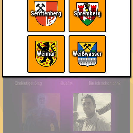
Senftenberg
Spremberg
The Last of Us
Wir sind ERSTER?!
Streber
Weimar
Weißwasser
Eindeutiger Sieg
Duelist
Bin ich schon drin?