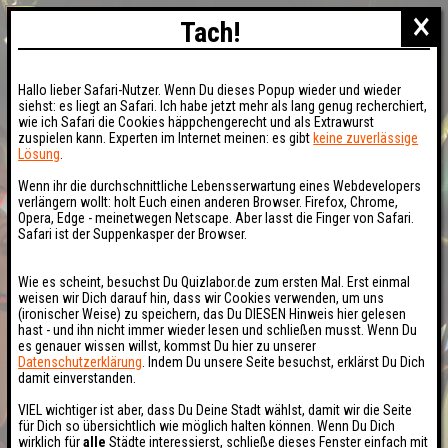
×
Tach!
Hallo lieber Safari-Nutzer. Wenn Du dieses Popup wieder und wieder
siehst: es liegt an Safari. Ich habe jetzt mehr als lang genug recherchiert,
wie ich Safari die Cookies häppchengerecht und als Extrawurst
zuspielen kann. Experten im Internet meinen: es gibt
keine zuverlässige
Lösung
.
Wenn ihr die durchschnittliche Lebensserwartung eines Webdevelopers
verlängern wollt: holt Euch einen anderen Browser. Firefox, Chrome,
Opera, Edge - meinetwegen Netscape. Aber lasst die Finger von Safari.
Safari ist der Suppenkasper der Browser.
Wie es scheint, besuchst Du Quizlabor.de zum ersten Mal. Erst einmal
weisen wir Dich darauf hin, dass wir Cookies verwenden, um uns
(ironischer Weise) zu speichern, das Du DIESEN Hinweis hier gelesen
hast - und ihn nicht immer wieder lesen und schließen musst. Wenn Du
es genauer wissen willst, kommst Du hier zu unserer
Datenschutzerklärung
. Indem Du unsere Seite besuchst, erklärst Du Dich
damit einverstanden.
VIEL wichtiger ist aber, dass Du Deine Stadt wählst, damit wir die Seite
für Dich so übersichtlich wie möglich halten können. Wenn Du Dich
wirklich für
alle
Städte interessierst, schließe dieses Fenster einfach mit