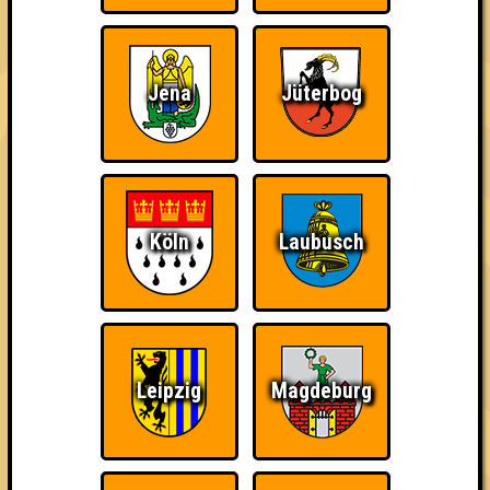
Quizveteran
Wir sind immer bei
Nerven aus Stahl
Euch!
Jena
Jüterbog
The Amount of
Ich war da, vor 3000
Da-Da Da! Da-Da Da!
Teilnahmen is too
Jahren
Köln
Laubusch
damn high
Leipzig
Magdeburg
Teil der Oberschicht
Erster!
So kurz vorm Sieg!