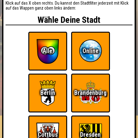
Klick auf das X oben rechts. Du kannst den Stadtfilter jederzeit mit Klick
auf das Wappen ganz oben links ändern:
Wähle Deine Stadt
Alle
Online
Berlin
Brandenburg
BUCHEN
RESERVIERUNG
HIGHSCORE
EVENTS
ÜBER UNS
FAQ
Depresso Smartini
Cottbus
Dresden