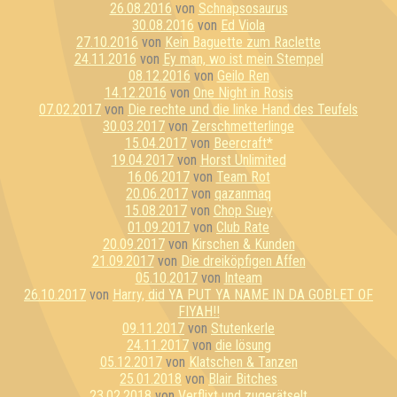
26.08.2016
von
Schnapsosaurus
30.08.2016
von
Ed Viola
27.10.2016
von
Kein Baguette zum Raclette
24.11.2016
von
Ey man, wo ist mein Stempel
08.12.2016
von
Geilo Ren
14.12.2016
von
One Night in Rosis
07.02.2017
von
Die rechte und die linke Hand des Teufels
30.03.2017
von
Zerschmetterlinge
15.04.2017
von
Beercraft*
19.04.2017
von
Horst Unlimited
16.06.2017
von
Team Rot
20.06.2017
von
qazanmaq
15.08.2017
von
Chop Suey
01.09.2017
von
Club Rate
20.09.2017
von
Kirschen & Kunden
21.09.2017
von
Die dreiköpfigen Affen
05.10.2017
von
Inteam
26.10.2017
von
Harry, did YA PUT YA NAME IN DA GOBLET OF
FIYAH!!
09.11.2017
von
Stutenkerle
24.11.2017
von
die lösung
05.12.2017
von
Klatschen & Tanzen
25.01.2018
von
Blair Bitches
23.02.2018
von
Verflixt und zugerätselt