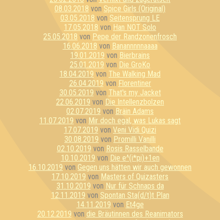
08.03.2018
von
Spice Girls (Original)
03.05.2018
von
Seitensprung LE
17.05.2018
von
Han NOT Solo
25.05.2018
von
Pepe der Randzonenfrosch
16.06.2018
von
Banannnnnaaaa
19.01.2019
von
Bierbrains
25.01.2019
von
Die GroKo
18.04.2019
von
The Walking Mad
26.04.2019
von
Florentiner
30.05.2019
von
That's my Jacket
22.06.2019
von
Die Intellenzbolzen
02.07.2019
von
Bräin Adams
11.07.2019
von
Mir doch egal, was Lukas sagt
17.07.2019
von
Veni Vidi Quizi
30.08.2019
von
Promilli Vanilli
02.10.2019
von
Rosis Rasselbande
10.10.2019
von
Die e^(i*pi)+1en
16.10.2019
von
Gegen uns hätten wir auch gewonnen
17.10.2019
von
Masters of Quizasters
31.10.2019
von
Nur für Schnaps da
12.11.2019
von
Spontan Sta(d/t)t Plan
14.11.2019
von
Et4ge
20.12.2019
von
die Bräutinnen des Reanimators