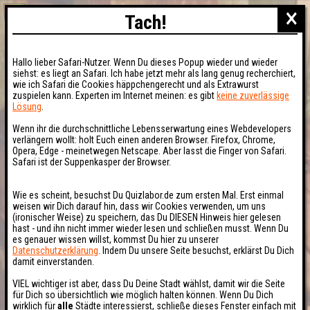
×
Tach!
Hallo lieber Safari-Nutzer. Wenn Du dieses Popup wieder und wieder
siehst: es liegt an Safari. Ich habe jetzt mehr als lang genug recherchiert,
wie ich Safari die Cookies häppchengerecht und als Extrawurst
zuspielen kann. Experten im Internet meinen: es gibt
keine zuverlässige
Lösung
.
Wenn ihr die durchschnittliche Lebensserwartung eines Webdevelopers
verlängern wollt: holt Euch einen anderen Browser. Firefox, Chrome,
Opera, Edge - meinetwegen Netscape. Aber lasst die Finger von Safari.
Safari ist der Suppenkasper der Browser.
Wie es scheint, besuchst Du Quizlabor.de zum ersten Mal. Erst einmal
weisen wir Dich darauf hin, dass wir Cookies verwenden, um uns
(ironischer Weise) zu speichern, das Du DIESEN Hinweis hier gelesen
hast - und ihn nicht immer wieder lesen und schließen musst. Wenn Du
es genauer wissen willst, kommst Du hier zu unserer
Datenschutzerklärung
. Indem Du unsere Seite besuchst, erklärst Du Dich
damit einverstanden.
VIEL wichtiger ist aber, dass Du Deine Stadt wählst, damit wir die Seite
für Dich so übersichtlich wie möglich halten können. Wenn Du Dich
wirklich für
alle
Städte interessierst, schließe dieses Fenster einfach mit