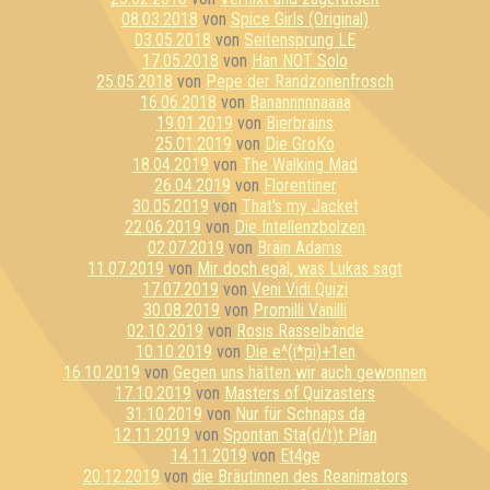
08.03.2018
von
Spice Girls (Original)
03.05.2018
von
Seitensprung LE
17.05.2018
von
Han NOT Solo
25.05.2018
von
Pepe der Randzonenfrosch
16.06.2018
von
Banannnnnaaaa
19.01.2019
von
Bierbrains
25.01.2019
von
Die GroKo
18.04.2019
von
The Walking Mad
26.04.2019
von
Florentiner
30.05.2019
von
That's my Jacket
22.06.2019
von
Die Intellenzbolzen
02.07.2019
von
Bräin Adams
11.07.2019
von
Mir doch egal, was Lukas sagt
17.07.2019
von
Veni Vidi Quizi
30.08.2019
von
Promilli Vanilli
02.10.2019
von
Rosis Rasselbande
10.10.2019
von
Die e^(i*pi)+1en
16.10.2019
von
Gegen uns hätten wir auch gewonnen
17.10.2019
von
Masters of Quizasters
31.10.2019
von
Nur für Schnaps da
12.11.2019
von
Spontan Sta(d/t)t Plan
14.11.2019
von
Et4ge
20.12.2019
von
die Bräutinnen des Reanimators