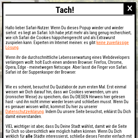
×
Tach!
Hallo lieber Safari-Nutzer. Wenn Du dieses Popup wieder und wieder
siehst: es liegt an Safari. Ich habe jetzt mehr als lang genug recherchiert,
wie ich Safari die Cookies häppchengerecht und als Extrawurst
zuspielen kann. Experten im Internet meinen: es gibt
keine zuverlässige
Lösung
.
Wenn ihr die durchschnittliche Lebensserwartung eines Webdevelopers
verlängern wollt: holt Euch einen anderen Browser. Firefox, Chrome,
Opera, Edge - meinetwegen Netscape. Aber lasst die Finger von Safari.
Safari ist der Suppenkasper der Browser.
Wie es scheint, besuchst Du Quizlabor.de zum ersten Mal. Erst einmal
weisen wir Dich darauf hin, dass wir Cookies verwenden, um uns
(ironischer Weise) zu speichern, das Du DIESEN Hinweis hier gelesen
hast - und ihn nicht immer wieder lesen und schließen musst. Wenn Du
es genauer wissen willst, kommst Du hier zu unserer
Datenschutzerklärung
. Indem Du unsere Seite besuchst, erklärst Du Dich
damit einverstanden.
VIEL wichtiger ist aber, dass Du Deine Stadt wählst, damit wir die Seite
für Dich so übersichtlich wie möglich halten können. Wenn Du Dich
wirklich für
alle
Städte interessierst, schließe dieses Fenster einfach mit