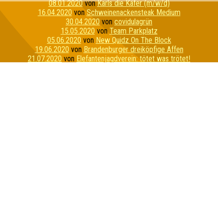
08.01.2020
von
Karls die Käfer (m/w/d)
16.04.2020
von
Schweinenackensteak Medium
30.04.2020
von
covidulagrün
15.05.2020
von
Team Parkplatz
05.06.2020
von
New Quidz On The Block
19.06.2020
von
Brandenburger dreiköpfige Affen
21.07.2020
von
Elefantenjagdverein: tötet was trötet!
23.10.2020
von
Die Röstertauben
13.11.2020
von
Pinkys ohne Brain
26.02.2021
von
The Berts (Gisbert&Friedbert)
02.04.2021
von
Spreequizlinge
29.05.2021
von
Attilas alliterierende Artillerie
18.06.2021
von
Herrengedeck
27.07.2021
von
Sekt-Pong-Crew
23.08.2021
von
Zieselharem
12.10.2021
von
Coffee & Cigarettes XXX
15.10.2021
von
Die perforierten Pufflolsterfolien
11.01.2022
von
Kommando Mittelmaß
12.04.2022
von
netter haufen
27.05.2022
von
Von A bis Z alle nett
21.09.2022
von
Zapfhähnchen
20.01.2023
von
Puzzles
26.01.2023
von
Quiz me gently