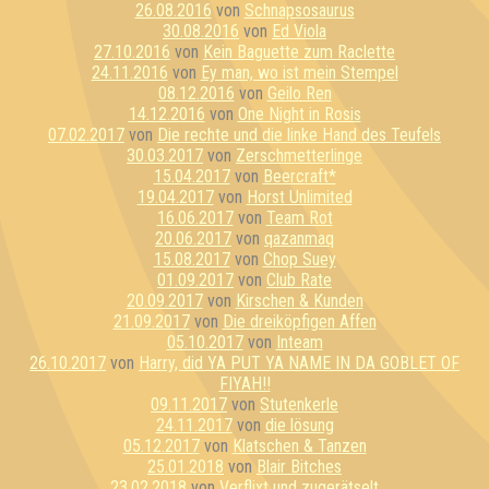
26.08.2016
von
Schnapsosaurus
30.08.2016
von
Ed Viola
27.10.2016
von
Kein Baguette zum Raclette
24.11.2016
von
Ey man, wo ist mein Stempel
08.12.2016
von
Geilo Ren
14.12.2016
von
One Night in Rosis
07.02.2017
von
Die rechte und die linke Hand des Teufels
30.03.2017
von
Zerschmetterlinge
15.04.2017
von
Beercraft*
19.04.2017
von
Horst Unlimited
16.06.2017
von
Team Rot
20.06.2017
von
qazanmaq
15.08.2017
von
Chop Suey
01.09.2017
von
Club Rate
20.09.2017
von
Kirschen & Kunden
21.09.2017
von
Die dreiköpfigen Affen
05.10.2017
von
Inteam
26.10.2017
von
Harry, did YA PUT YA NAME IN DA GOBLET OF
FIYAH!!
09.11.2017
von
Stutenkerle
24.11.2017
von
die lösung
05.12.2017
von
Klatschen & Tanzen
25.01.2018
von
Blair Bitches
23.02.2018
von
Verflixt und zugerätselt