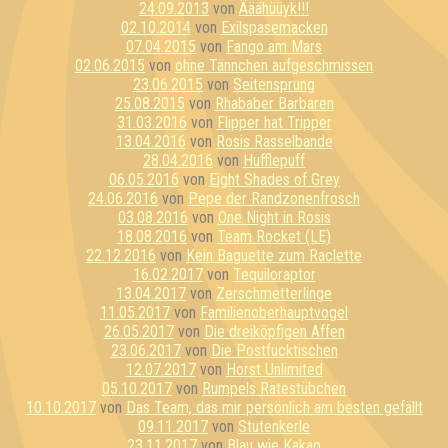
24.09.2013
von
Ääähüüyk!!!
02.10.2014
von
Exilspasemacken
07.04.2015
von
Fango am Mars
02.06.2015
von
ohne Tännchen aufgeschmissen
23.06.2015
von
Seitensprung
25.08.2015
von
Rhababer Barbaren
31.03.2016
von
Flipper hat Tripper
13.04.2016
von
Rosis Rasselbande
28.04.2016
von
Hufflepuff
06.05.2016
von
Eight Shades of Grey
24.06.2016
von
Pepe der Randzonenfrosch
03.08.2016
von
One Night in Rosis
18.08.2016
von
Team Rocket (LE)
22.12.2016
von
Kein Baguette zum Raclette
16.02.2017
von
Tequiloraptor
13.04.2017
von
Zerschmetterlinge
11.05.2017
von
Familienoberhauptvogel
26.05.2017
von
Die dreiköpfigen Affen
23.06.2017
von
Die Postfucktischen
12.07.2017
von
Horst Unlimited
05.10.2017
von
Rumpels Ratestübchen
10.10.2017
von
Das Team, das mir persönlich am besten gefällt
09.11.2017
von
Stutenkerle
23.11.2017
von
Blau wie Kakao