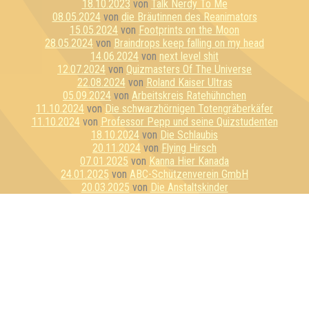
18.10.2023
von
Talk Nerdy To Me
08.05.2024
von
die Bräutinnen des Reanimators
15.05.2024
von
Footprints on the Moon
28.05.2024
von
Braindrops keep falling on my head
14.06.2024
von
next level shit
12.07.2024
von
Quizmasters Of The Universe
22.08.2024
von
Roland Kaiser Ultras
05.09.2024
von
Arbeitskreis Ratehühnchen
11.10.2024
von
Die schwarzhörnigen Totengräberkäfer
11.10.2024
von
Professor Pepp und seine Quizstudenten
18.10.2024
von
Die Schlaubis
20.11.2024
von
Flying Hirsch
07.01.2025
von
Kanna Hier Kanada
24.01.2025
von
ABC-Schützenverein GmbH
20.03.2025
von
Die Anstaltskinder
02.04.2025
von
Grazil auf dem Holzweg
28.05.2025
von
quiz from a rose
28.08.2025
von
Superweicheischuppen Junior
04.11.2025
von
GameEinsam
07.11.2025
von
Wannabrains
10.11.2025
von
Die Quizbegierigen
12.01.2026
von
TriVia Curiosis
22.01.2026
von
Simple Minds
11.02.2026
von
Team Zero - aber mit Spaßfaktor