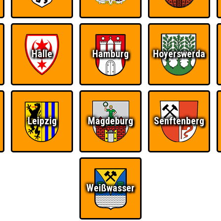
Halle
Hamburg
Hoyerswerda
Leipzig
Magdeburg
Senftenberg
Weißwasser