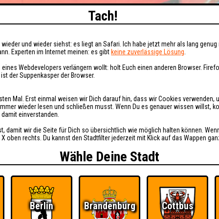
Tach!
wieder und wieder siehst: es liegt an Safari. Ich habe jetzt mehr als lang genug 
nn. Experten im Internet meinen: es gibt
keine zuverlässige Lösung
.
 eines Webdevelopers verlängern wollt: holt Euch einen anderen Browser. Fire
i ist der Suppenkasper der Browser.
sten Mal. Erst einmal weisen wir Dich darauf hin, dass wir Cookies verwenden, 
t immer wieder lesen und schließen musst. Wenn Du es genauer wissen willst, 
h damit einverstanden.
st, damit wir die Seite für Dich so übersichtlich wie möglich halten können. Wen
 X oben rechts. Du kannst den Stadtfilter jederzeit mit Klick auf das Wappen gan
Wähle Deine Stadt
Berlin
Brandenburg
Cottbus