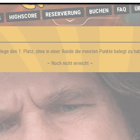
Ü
FAQ
BUCHEN
RESERVIERUNG
HIGHSCORE
S
lege den 1. Platz, ohne in einer Runde die meisten Punkte belegt zu ha
~ Noch nicht erreicht ~