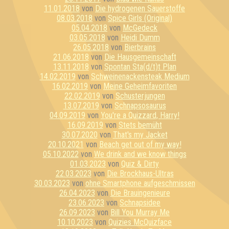
11.01.2018
von
Die hydrogenen Sauerstoffe
08.03.2018
von
Spice Girls (Original)
05.04.2018
von
McGedeck
03.05.2018
von
Heidi Dumm
26.05.2018
von
Bierbrains
21.06.2018
von
Die Hausgemeinschaft
13.11.2018
von
Spontan Sta(d/t)t Plan
14.02.2019
von
Schweinenackensteak Medium
16.02.2019
von
Meine Geheimfavoriten
22.02.2019
von
Schusterjungen
13.07.2019
von
Schnapsosaurus
04.09.2019
von
You're a Quizzard, Harry!
16.09.2019
von
Stets bemüht
30.07.2020
von
That's my Jacket
20.10.2021
von
Beach get out of my way!
05.10.2022
von
We drink and we know things
01.03.2023
von
Quiz & Dirty
22.03.2023
von
Die Brockhaus-Ultras
30.03.2023
von
ohne Smartphone aufgeschmissen
26.04.2023
von
Die Brauingenieure
23.06.2023
von
Schnapsidee
26.09.2023
von
Bill You Murray Me
10.10.2023
von
Quizies McQuizface