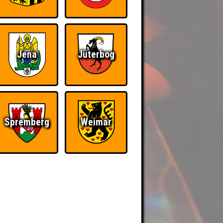
Jena
Jüterbog
Spremberg
Weimar