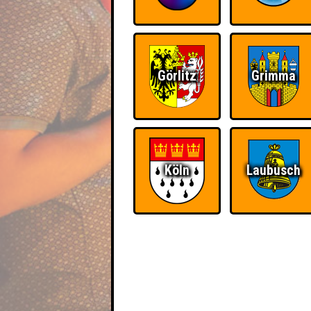
Görlitz
Grimma
Köln
Laubusch