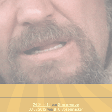
24.04.2012
von
Stammwürze
03.07.2012
von
BTU Spasemacken