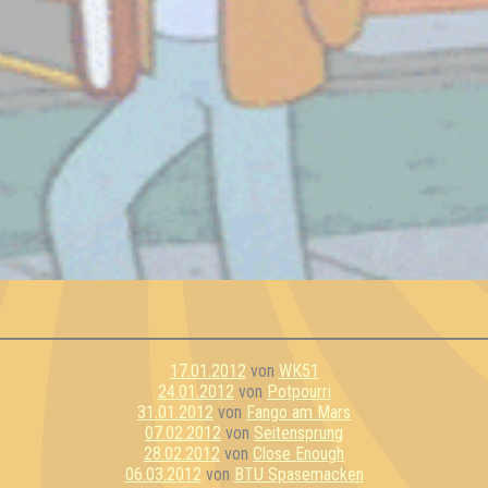
17.01.2012
von
WK51
24.01.2012
von
Potpourri
31.01.2012
von
Fango am Mars
07.02.2012
von
Seitensprung
28.02.2012
von
Close Enough
06.03.2012
von
BTU Spasemacken