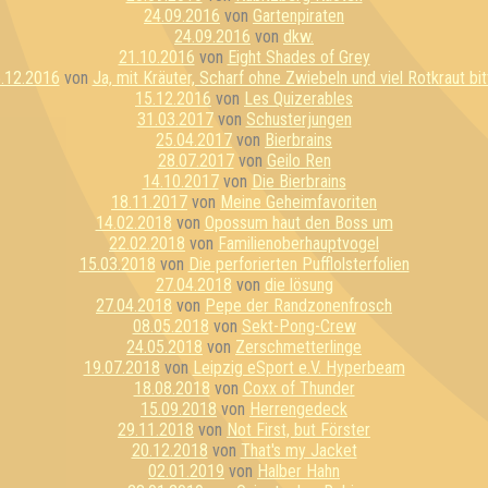
24.09.2016
von
Gartenpiraten
24.09.2016
von
dkw.
21.10.2016
von
Eight Shades of Grey
.12.2016
von
Ja, mit Kräuter, Scharf ohne Zwiebeln und viel Rotkraut bit
15.12.2016
von
Les Quizerables
31.03.2017
von
Schusterjungen
25.04.2017
von
Bierbrains
28.07.2017
von
Geilo Ren
14.10.2017
von
Die Bierbrains
18.11.2017
von
Meine Geheimfavoriten
14.02.2018
von
Opossum haut den Boss um
22.02.2018
von
Familienoberhauptvogel
15.03.2018
von
Die perforierten Pufflolsterfolien
27.04.2018
von
die lösung
27.04.2018
von
Pepe der Randzonenfrosch
08.05.2018
von
Sekt-Pong-Crew
24.05.2018
von
Zerschmetterlinge
19.07.2018
von
Leipzig eSport e.V. Hyperbeam
18.08.2018
von
Coxx of Thunder
15.09.2018
von
Herrengedeck
29.11.2018
von
Not First, but Förster
20.12.2018
von
That's my Jacket
02.01.2019
von
Halber Hahn