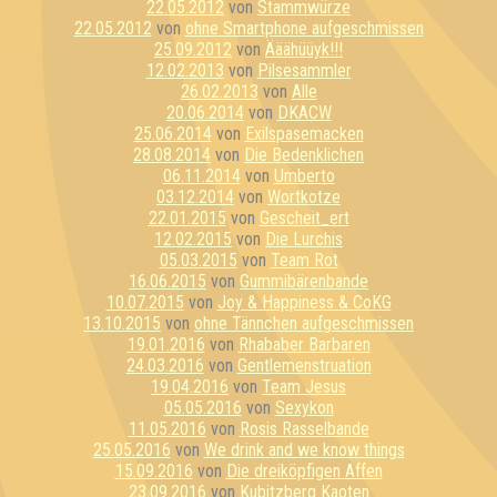
22.05.2012
von
Stammwürze
22.05.2012
von
ohne Smartphone aufgeschmissen
25.09.2012
von
Ääähüüyk!!!
12.02.2013
von
Pilsesammler
26.02.2013
von
Alle
20.06.2014
von
DKACW
25.06.2014
von
Exilspasemacken
28.08.2014
von
Die Bedenklichen
06.11.2014
von
Umberto
03.12.2014
von
Wortkotze
22.01.2015
von
Gescheit_ert
12.02.2015
von
Die Lurchis
05.03.2015
von
Team Rot
16.06.2015
von
Gummibärenbande
10.07.2015
von
Joy & Happiness & CoKG
13.10.2015
von
ohne Tännchen aufgeschmissen
19.01.2016
von
Rhababer Barbaren
24.03.2016
von
Gentlemenstruation
19.04.2016
von
Team Jesus
05.05.2016
von
Sexykon
11.05.2016
von
Rosis Rasselbande
25.05.2016
von
We drink and we know things
15.09.2016
von
Die dreiköpfigen Affen
23.09.2016
von
Kubitzberg Kaoten