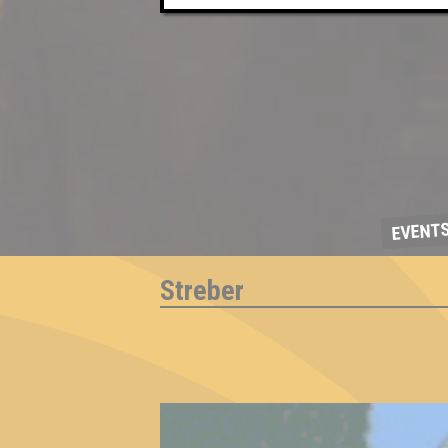
EVENT
Streber