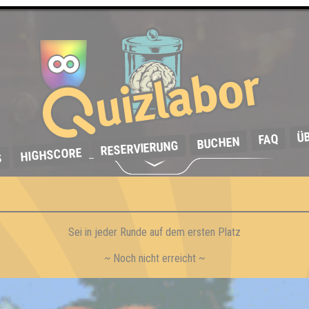
Ü
FAQ
BUCHEN
RESERVIERUNG
HIGHSCORE
S
Sei in jeder Runde auf dem ersten Platz
~ Noch nicht erreicht ~