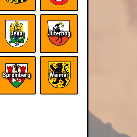
Jena
Jüterbog
Spremberg
Weimar