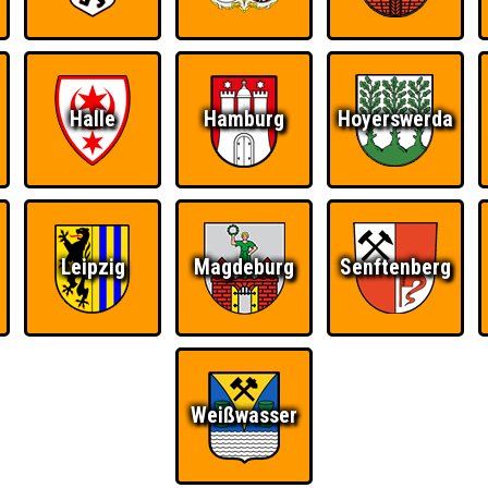
Halle
Hamburg
Hoyerswerda
Leipzig
Magdeburg
Senftenberg
Weißwasser