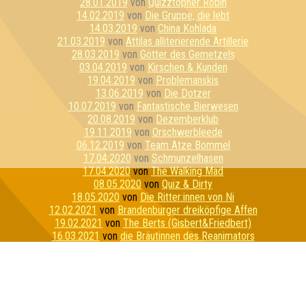
28.01.2019
von
Quizztopher Robin
14.02.2019
von
Die Gruppe, die lebt
14.03.2019
von
China Kohlada
21.03.2019
von
Attilas alliterierende Artillerie
28.03.2019
von
Götter des Gemetzels
03.04.2019
von
Kirschen & Kunden
19.04.2019
von
Problemanskis
13.06.2019
von
Die Dotzer
10.07.2019
von
Fantastische Bierwesen
20.08.2019
von
Dezemberklub
19.11.2019
von
Orschwerbleede
06.12.2019
von
Team Atze Bommel
17.04.2020
von
Schmunzelhasen
17.04.2020
von
The Walking Mad
08.05.2020
von
Quiz & Dirty
18.05.2020
von
Die Ritter:innen von Ni
12.02.2021
von
Brandenburger dreiköpfige Affen
19.02.2021
von
The Berts (Gisbert&Friedbert)
16.03.2021
von
die Bräutinnen des Reanimators
26.03.2021
von
Ich war als Kind schon scheisse ...
14.05.2021
von
Mir doch egal, was Lukas sagt
18.06.2021
von
Footprints on the Moon
07.07.2021
von
Talk Nerdy To Me
01.09.2021
von
Puzzles