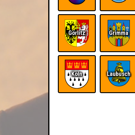
Görlitz
Grimma
Köln
Laubusch