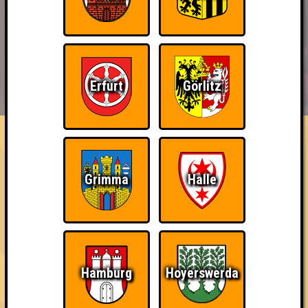
BUCHEN
RESERVIERUNG
Erfurt
Görlitz
HIGHSCORE
EVENTS
ÜBER UNS
FAQ
Streber
Sei in jeder Runde auf dem ersten Platz
Grimma
Halle
~ Noch nicht erreicht ~
Hamburg
Hoyerswerda