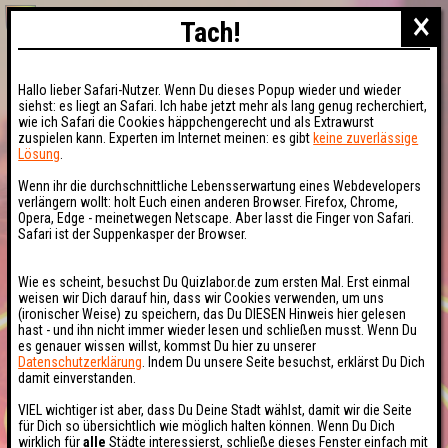
×
Tach!
Hallo lieber Safari-Nutzer. Wenn Du dieses Popup wieder und wieder
siehst: es liegt an Safari. Ich habe jetzt mehr als lang genug recherchiert,
wie ich Safari die Cookies häppchengerecht und als Extrawurst
zuspielen kann. Experten im Internet meinen: es gibt
keine zuverlässige
Lösung
.
Wenn ihr die durchschnittliche Lebensserwartung eines Webdevelopers
verlängern wollt: holt Euch einen anderen Browser. Firefox, Chrome,
Opera, Edge - meinetwegen Netscape. Aber lasst die Finger von Safari.
Safari ist der Suppenkasper der Browser.
Wie es scheint, besuchst Du Quizlabor.de zum ersten Mal. Erst einmal
weisen wir Dich darauf hin, dass wir Cookies verwenden, um uns
(ironischer Weise) zu speichern, das Du DIESEN Hinweis hier gelesen
hast - und ihn nicht immer wieder lesen und schließen musst. Wenn Du
es genauer wissen willst, kommst Du hier zu unserer
Datenschutzerklärung
. Indem Du unsere Seite besuchst, erklärst Du Dich
damit einverstanden.
VIEL wichtiger ist aber, dass Du Deine Stadt wählst, damit wir die Seite
für Dich so übersichtlich wie möglich halten können. Wenn Du Dich
wirklich für
alle
Städte interessierst, schließe dieses Fenster einfach mit