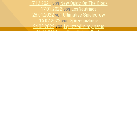
17.12.2021
von
New Quidz On The Block
17.01.2022
von
LosNeutrinos
28.01.2022
von
Ultimative Spielecrew
15.02.2022
von
Spreequizlinge
24.03.2022
von
I quizzed in my pants
01.06.2022
von
One Night in Rosis
09.06.2022
von
Nur für Schnaps da
19.10.2022
von
die Sherlock Homies
10.12.2022
von
Team Bescheidenheit
05.01.2023
von
Quiz de Burgh
07.02.2023
von
Granger Danger
09.02.2023
von
Marmelade Mango Zitrone
22.02.2023
von
Quizzitch
23.02.2023
von
Die Weasleys
05.04.2023
von
Zufällige Kontrollgruppe
26.05.2023
von
Die dufte Truppe
02.08.2023
von
Silke sagt nein
24.08.2023
von
Never Change a Running Quizteam
14.09.2023
von
Superweicheischuppen Junior
14.10.2023
von
Vokuhila Voodooschnecken
23.11.2023
von
Tick, Trick und Tracks