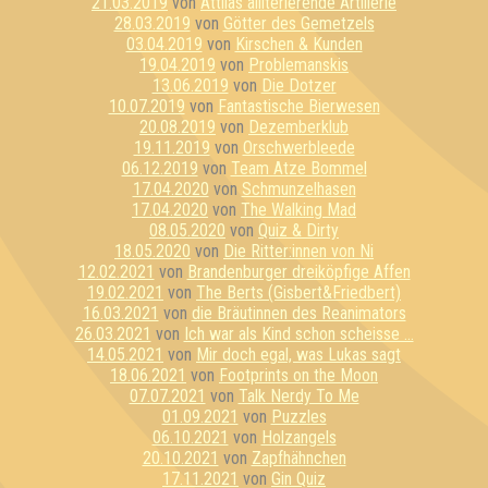
21.03.2019
von
Attilas alliterierende Artillerie
28.03.2019
von
Götter des Gemetzels
03.04.2019
von
Kirschen & Kunden
19.04.2019
von
Problemanskis
13.06.2019
von
Die Dotzer
10.07.2019
von
Fantastische Bierwesen
20.08.2019
von
Dezemberklub
19.11.2019
von
Orschwerbleede
06.12.2019
von
Team Atze Bommel
17.04.2020
von
Schmunzelhasen
17.04.2020
von
The Walking Mad
08.05.2020
von
Quiz & Dirty
18.05.2020
von
Die Ritter:innen von Ni
12.02.2021
von
Brandenburger dreiköpfige Affen
19.02.2021
von
The Berts (Gisbert&Friedbert)
16.03.2021
von
die Bräutinnen des Reanimators
26.03.2021
von
Ich war als Kind schon scheisse ...
14.05.2021
von
Mir doch egal, was Lukas sagt
18.06.2021
von
Footprints on the Moon
07.07.2021
von
Talk Nerdy To Me
01.09.2021
von
Puzzles
06.10.2021
von
Holzangels
20.10.2021
von
Zapfhähnchen
17.11.2021
von
Gin Quiz