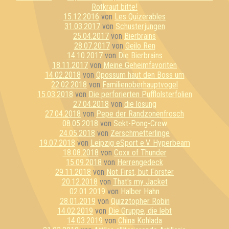
Rotkraut bitte!
15.12.2016
von
Les Quizerables
31.03.2017
von
Schusterjungen
25.04.2017
von
Bierbrains
28.07.2017
von
Geilo Ren
14.10.2017
von
Die Bierbrains
18.11.2017
von
Meine Geheimfavoriten
14.02.2018
von
Opossum haut den Boss um
22.02.2018
von
Familienoberhauptvogel
15.03.2018
von
Die perforierten Pufflolsterfolien
27.04.2018
von
die lösung
27.04.2018
von
Pepe der Randzonenfrosch
08.05.2018
von
Sekt-Pong-Crew
24.05.2018
von
Zerschmetterlinge
19.07.2018
von
Leipzig eSport e.V. Hyperbeam
18.08.2018
von
Coxx of Thunder
15.09.2018
von
Herrengedeck
29.11.2018
von
Not First, but Förster
20.12.2018
von
That's my Jacket
02.01.2019
von
Halber Hahn
28.01.2019
von
Quizztopher Robin
14.02.2019
von
Die Gruppe, die lebt
14.03.2019
von
China Kohlada