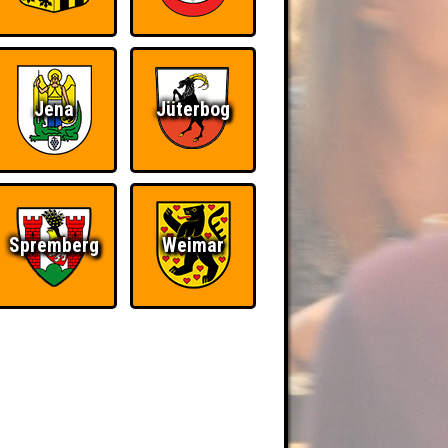
Jena
Jüterbog
Spremberg
Weimar