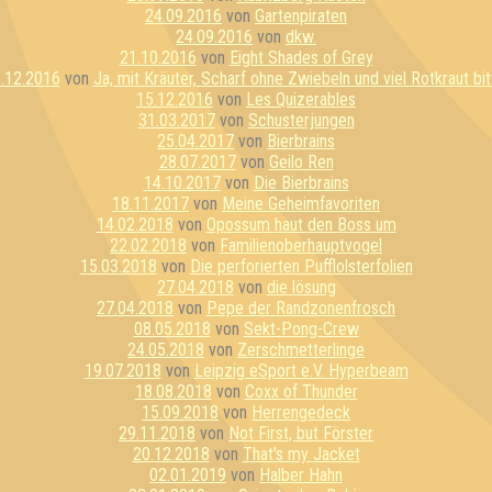
24.09.2016
von
Gartenpiraten
24.09.2016
von
dkw.
21.10.2016
von
Eight Shades of Grey
.12.2016
von
Ja, mit Kräuter, Scharf ohne Zwiebeln und viel Rotkraut bit
15.12.2016
von
Les Quizerables
31.03.2017
von
Schusterjungen
25.04.2017
von
Bierbrains
28.07.2017
von
Geilo Ren
14.10.2017
von
Die Bierbrains
18.11.2017
von
Meine Geheimfavoriten
14.02.2018
von
Opossum haut den Boss um
22.02.2018
von
Familienoberhauptvogel
15.03.2018
von
Die perforierten Pufflolsterfolien
27.04.2018
von
die lösung
27.04.2018
von
Pepe der Randzonenfrosch
08.05.2018
von
Sekt-Pong-Crew
24.05.2018
von
Zerschmetterlinge
19.07.2018
von
Leipzig eSport e.V. Hyperbeam
18.08.2018
von
Coxx of Thunder
15.09.2018
von
Herrengedeck
29.11.2018
von
Not First, but Förster
20.12.2018
von
That's my Jacket
02.01.2019
von
Halber Hahn