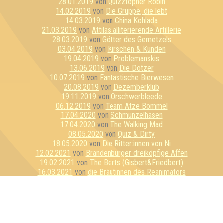
28.01.2019
von
Quizztopher Robin
14.02.2019
von
Die Gruppe, die lebt
14.03.2019
von
China Kohlada
21.03.2019
von
Attilas alliterierende Artillerie
28.03.2019
von
Götter des Gemetzels
03.04.2019
von
Kirschen & Kunden
19.04.2019
von
Problemanskis
13.06.2019
von
Die Dotzer
10.07.2019
von
Fantastische Bierwesen
20.08.2019
von
Dezemberklub
19.11.2019
von
Orschwerbleede
06.12.2019
von
Team Atze Bommel
17.04.2020
von
Schmunzelhasen
17.04.2020
von
The Walking Mad
08.05.2020
von
Quiz & Dirty
18.05.2020
von
Die Ritter:innen von Ni
12.02.2021
von
Brandenburger dreiköpfige Affen
19.02.2021
von
The Berts (Gisbert&Friedbert)
16.03.2021
von
die Bräutinnen des Reanimators
26.03.2021
von
Ich war als Kind schon scheisse ...
14.05.2021
von
Mir doch egal, was Lukas sagt
18.06.2021
von
Footprints on the Moon
07.07.2021
von
Talk Nerdy To Me
01.09.2021
von
Puzzles