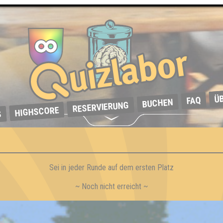
Ü
FAQ
BUCHEN
RESERVIERUNG
HIGHSCORE
S
Sei in jeder Runde auf dem ersten Platz
~ Noch nicht erreicht ~