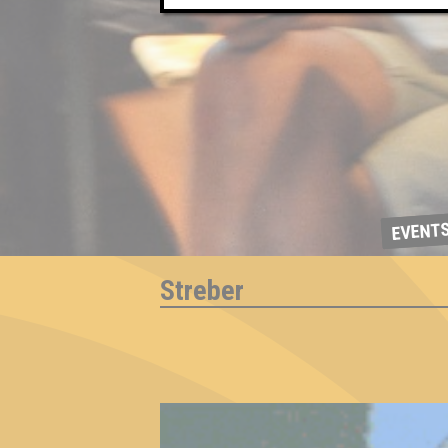
EVENT
Streber