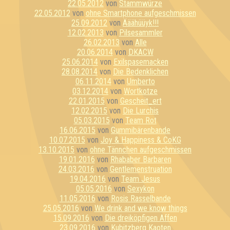
22.05.2012
von
Stammwürze
22.05.2012
von
ohne Smartphone aufgeschmissen
25.09.2012
von
Ääähüüyk!!!
12.02.2013
von
Pilsesammler
26.02.2013
von
Alle
20.06.2014
von
DKACW
25.06.2014
von
Exilspasemacken
28.08.2014
von
Die Bedenklichen
06.11.2014
von
Umberto
03.12.2014
von
Wortkotze
22.01.2015
von
Gescheit_ert
12.02.2015
von
Die Lurchis
05.03.2015
von
Team Rot
16.06.2015
von
Gummibärenbande
10.07.2015
von
Joy & Happiness & CoKG
13.10.2015
von
ohne Tännchen aufgeschmissen
19.01.2016
von
Rhababer Barbaren
24.03.2016
von
Gentlemenstruation
19.04.2016
von
Team Jesus
05.05.2016
von
Sexykon
11.05.2016
von
Rosis Rasselbande
25.05.2016
von
We drink and we know things
15.09.2016
von
Die dreiköpfigen Affen
23.09.2016
von
Kubitzberg Kaoten