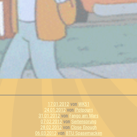
17.01.2012
von
WK51
24.01.2012
von
Potpourri
31.01.2012
von
Fango am Mars
07.02.2012
von
Seitensprung
28.02.2012
von
Close Enough
06.03.2012
von
BTU Spasemacken