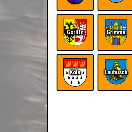
Görlitz
Grimma
Köln
Laubusch