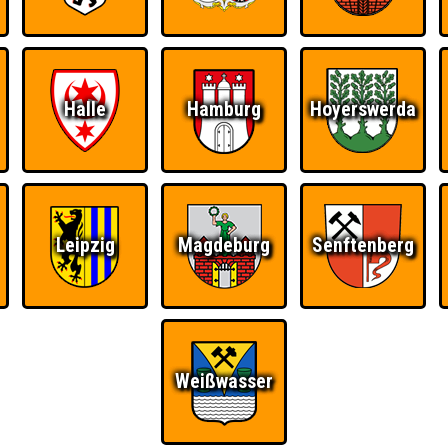
Halle
Hamburg
Hoyerswerda
Leipzig
Magdeburg
Senftenberg
Weißwasser