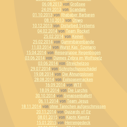
06.08.2013
von
Großsee
24.09.2013
von
Scandale
01.10.2013
von
Rhababer Barbaren
08.10.2013
von
Otiwo
10.12.2013
von
Disturbed Systems
04.02.2014
von
Team Rocket
25.02.2014
von
Keiner
25.02.2014
von
Gummibärenbande
11.03.2014
von
Wurst Käs´ Szenario
15.04.2014
von
Reisegruppe Regenbogen
03.06.2014
von
Dünnes Zebra im Wolfspelz
03.06.2014
von
Streichelzoo
29.07.2014
von
Schrotschussschädel
19.08.2014
von
Die Ahnungslosen
28.08.2014
von
Exilspasemacken
16.09.2014
von
WTF
18.09.2014
von
Die Lurchis
30.10.2014
von
Synapsenballett
06.11.2014
von
Team Jesus
18.11.2014
von
ohne Tännchen aufgeschmissen
20.11.2014
von
Quizards of Oz
08.01.2015
von
Käptn Kienitz
15.01.2015
von
Herrengedeck