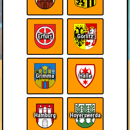
Erfurt
Görlitz
BUCHEN
RESERVIERUNG
HIGHSCORE
EVENTS
ÜBER UNS
FAQ
Wiederzehn macht Freude
Grimma
Halle
Nehmt an zehn Quizlaboren teil
~ Noch nicht erreicht ~
Hamburg
Hoyerswerda