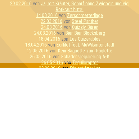
29.02.2016
von
Ja, mit Kräuter, Scharf ohne Zwiebeln und viel
Rotkraut bitte!
14.03.2016
von
Zerschmetterlinge
22.03.2016
von
Steel Panther
24.03.2016
von
Quizzly Bären
24.03.2016
von
Bier Bier Blocksberg
18.04.2016
von
Les Quizerables
18.04.2016
von
Exilfilet feat. MuWikantenstadl
12.05.2016
von
Kein Baguette zum Raglette
26.05.2016
von
Schadensregulierung A-K
26.05.2016
von
Tequiloraptor
23.06.2016
von
Die e^(i*π)+1en
20.07.2016
von
E=mc Hammer
21.07.2016
von
Sexykon
21.07.2016
von
Geilo Ren
03.08.2016
von
Pink Fluffy Unicorns
09.08.2016
von
Schlaubi Schlumpf
11.08.2016
von
Flipper hat Tripper
17.08.2016
von
Kirschen & Kunden
01.09.2016
von
Die perforierten Pufflolsterfolien
01.09.2016
von
Die dreiköpfigen Affen
21.09.2016
von
PKF Experience
21.09.2016
von
Rosis Rasselbande