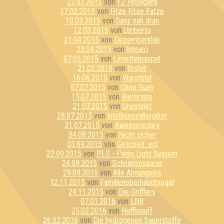
22.01.2015
von
F2 Hooligans
17.02.2015
von
Fitze Fitze Fatze
10.03.2015
von
Ganz nah dran
12.03.2015
von
Umberto
21.04.2015
von
Dezemberklub
23.04.2015
von
Inteam
07.05.2015
von
Limettenraspel
21.05.2015
von
Erster
16.06.2015
von
Wurstblut
07.07.2015
von
Chop Suey
15.07.2015
von
Bierbrains
21.07.2015
von
Urinstinkt
28.07.2015
von
Intelligenzallergiker
31.07.2015
von
Awesomedary
04.08.2015
von
Nicht sicher
03.09.2015
von
Gescheit_ert
22.09.2015
von
PLS - Penis Light System
24.09.2015
von
Schnapsosaurus
29.09.2015
von
Alle Ahnungslos
12.11.2015
von
Familienoberhauptvogel
24.11.2015
von
Die Grifflers
07.01.2016
von
LN8
25.02.2016
von
Hufflepuff
26.02.2016
von
Die hydrogenen Sauerstoffe