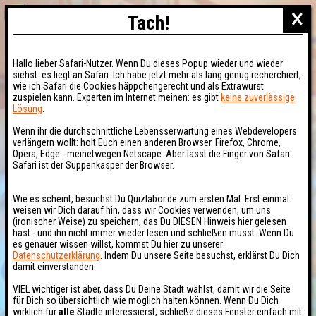
×
Tach!
Hallo lieber Safari-Nutzer. Wenn Du dieses Popup wieder und wieder
siehst: es liegt an Safari. Ich habe jetzt mehr als lang genug recherchiert,
wie ich Safari die Cookies häppchengerecht und als Extrawurst
zuspielen kann. Experten im Internet meinen: es gibt
keine zuverlässige
Lösung
.
Wenn ihr die durchschnittliche Lebensserwartung eines Webdevelopers
verlängern wollt: holt Euch einen anderen Browser. Firefox, Chrome,
Opera, Edge - meinetwegen Netscape. Aber lasst die Finger von Safari.
Safari ist der Suppenkasper der Browser.
Wie es scheint, besuchst Du Quizlabor.de zum ersten Mal. Erst einmal
weisen wir Dich darauf hin, dass wir Cookies verwenden, um uns
(ironischer Weise) zu speichern, das Du DIESEN Hinweis hier gelesen
hast - und ihn nicht immer wieder lesen und schließen musst. Wenn Du
es genauer wissen willst, kommst Du hier zu unserer
Datenschutzerklärung
. Indem Du unsere Seite besuchst, erklärst Du Dich
damit einverstanden.
VIEL wichtiger ist aber, dass Du Deine Stadt wählst, damit wir die Seite
für Dich so übersichtlich wie möglich halten können. Wenn Du Dich
wirklich für
alle
Städte interessierst, schließe dieses Fenster einfach mit