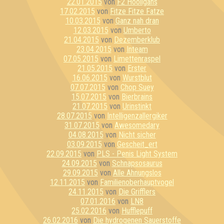
22.01.2015
von
F2 Hooligans
17.02.2015
von
Fitze Fitze Fatze
10.03.2015
von
Ganz nah dran
12.03.2015
von
Umberto
21.04.2015
von
Dezemberklub
23.04.2015
von
Inteam
07.05.2015
von
Limettenraspel
21.05.2015
von
Erster
16.06.2015
von
Wurstblut
07.07.2015
von
Chop Suey
15.07.2015
von
Bierbrains
21.07.2015
von
Urinstinkt
28.07.2015
von
Intelligenzallergiker
31.07.2015
von
Awesomedary
04.08.2015
von
Nicht sicher
03.09.2015
von
Gescheit_ert
22.09.2015
von
PLS - Penis Light System
24.09.2015
von
Schnapsosaurus
29.09.2015
von
Alle Ahnungslos
12.11.2015
von
Familienoberhauptvogel
24.11.2015
von
Die Grifflers
07.01.2016
von
LN8
25.02.2016
von
Hufflepuff
26.02.2016
von
Die hydrogenen Sauerstoffe