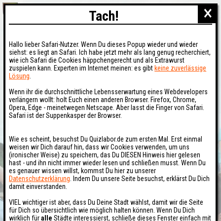
×
Tach!
Hallo lieber Safari-Nutzer. Wenn Du dieses Popup wieder und wieder
siehst: es liegt an Safari. Ich habe jetzt mehr als lang genug recherchiert,
wie ich Safari die Cookies häppchengerecht und als Extrawurst
zuspielen kann. Experten im Internet meinen: es gibt
keine zuverlässige
Lösung
.
Wenn ihr die durchschnittliche Lebensserwartung eines Webdevelopers
verlängern wollt: holt Euch einen anderen Browser. Firefox, Chrome,
Opera, Edge - meinetwegen Netscape. Aber lasst die Finger von Safari.
Safari ist der Suppenkasper der Browser.
Wie es scheint, besuchst Du Quizlabor.de zum ersten Mal. Erst einmal
weisen wir Dich darauf hin, dass wir Cookies verwenden, um uns
(ironischer Weise) zu speichern, das Du DIESEN Hinweis hier gelesen
hast - und ihn nicht immer wieder lesen und schließen musst. Wenn Du
es genauer wissen willst, kommst Du hier zu unserer
Datenschutzerklärung
. Indem Du unsere Seite besuchst, erklärst Du Dich
damit einverstanden.
VIEL wichtiger ist aber, dass Du Deine Stadt wählst, damit wir die Seite
für Dich so übersichtlich wie möglich halten können. Wenn Du Dich
wirklich für
alle
Städte interessierst, schließe dieses Fenster einfach mit