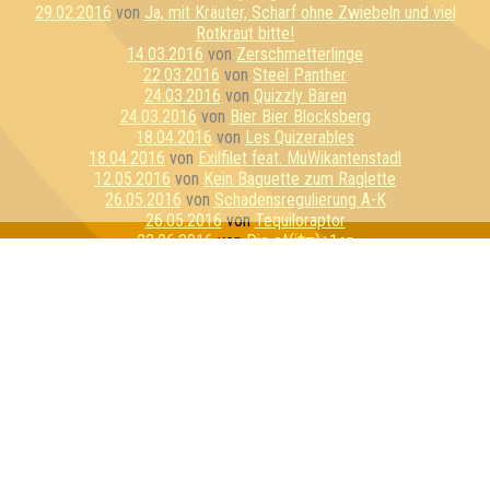
29.02.2016
von
Ja, mit Kräuter, Scharf ohne Zwiebeln und viel
Rotkraut bitte!
14.03.2016
von
Zerschmetterlinge
22.03.2016
von
Steel Panther
24.03.2016
von
Quizzly Bären
24.03.2016
von
Bier Bier Blocksberg
18.04.2016
von
Les Quizerables
18.04.2016
von
Exilfilet feat. MuWikantenstadl
12.05.2016
von
Kein Baguette zum Raglette
26.05.2016
von
Schadensregulierung A-K
26.05.2016
von
Tequiloraptor
23.06.2016
von
Die e^(i*π)+1en
20.07.2016
von
E=mc Hammer
21.07.2016
von
Sexykon
21.07.2016
von
Geilo Ren
03.08.2016
von
Pink Fluffy Unicorns
09.08.2016
von
Schlaubi Schlumpf
11.08.2016
von
Flipper hat Tripper
17.08.2016
von
Kirschen & Kunden
01.09.2016
von
Die perforierten Pufflolsterfolien
01.09.2016
von
Die dreiköpfigen Affen
21.09.2016
von
PKF Experience
21.09.2016
von
Rosis Rasselbande