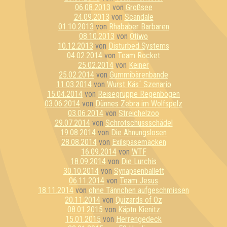
06.08.2013
von
Großsee
24.09.2013
von
Scandale
01.10.2013
von
Rhababer Barbaren
08.10.2013
von
Otiwo
10.12.2013
von
Disturbed Systems
04.02.2014
von
Team Rocket
25.02.2014
von
Keiner
25.02.2014
von
Gummibärenbande
11.03.2014
von
Wurst Käs´ Szenario
15.04.2014
von
Reisegruppe Regenbogen
03.06.2014
von
Dünnes Zebra im Wolfspelz
03.06.2014
von
Streichelzoo
29.07.2014
von
Schrotschussschädel
19.08.2014
von
Die Ahnungslosen
28.08.2014
von
Exilspasemacken
16.09.2014
von
WTF
18.09.2014
von
Die Lurchis
30.10.2014
von
Synapsenballett
06.11.2014
von
Team Jesus
18.11.2014
von
ohne Tännchen aufgeschmissen
20.11.2014
von
Quizards of Oz
08.01.2015
von
Käptn Kienitz
15.01.2015
von
Herrengedeck