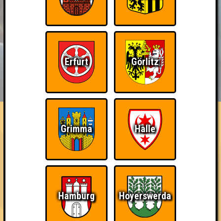
Erfurt
Görlitz
BUCHEN
RESERVIERUNG
HIGHSCORE
EVENTS
ÜBER UNS
FAQ
Wiederzehn macht Freude
Grimma
Halle
Nehmt an zehn Quizlaboren teil
~ Noch nicht erreicht ~
Hamburg
Hoyerswerda