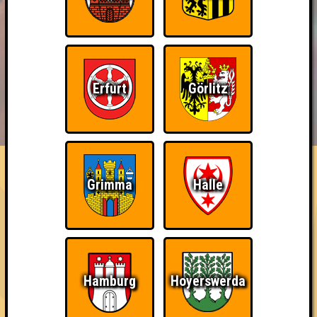
Erfurt
Görlitz
BUCHEN
RESERVIERUNG
HIGHSCORE
EVENTS
ÜBER UNS
FAQ
Wiederzehn macht Freude
Grimma
Halle
Nehmt an zehn Quizlaboren teil
~ Noch nicht erreicht ~
Hamburg
Hoyerswerda