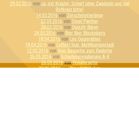
29.02.2016
von
Ja, mit Kräuter, Scharf ohne Zwiebeln und viel
Rotkraut bitte!
14.03.2016
von
Zerschmetterlinge
22.03.2016
von
Steel Panther
24.03.2016
von
Quizzly Bären
24.03.2016
von
Bier Bier Blocksberg
18.04.2016
von
Les Quizerables
18.04.2016
von
Exilfilet feat. MuWikantenstadl
12.05.2016
von
Kein Baguette zum Raglette
26.05.2016
von
Schadensregulierung A-K
26.05.2016
von
Tequiloraptor
23.06.2016
von
Die e^(i*π)+1en
20.07.2016
von
E=mc Hammer
21.07.2016
von
Sexykon
21.07.2016
von
Geilo Ren
03.08.2016
von
Pink Fluffy Unicorns
09.08.2016
von
Schlaubi Schlumpf
11.08.2016
von
Flipper hat Tripper
17.08.2016
von
Kirschen & Kunden
01.09.2016
von
Die perforierten Pufflolsterfolien
01.09.2016
von
Die dreiköpfigen Affen
21.09.2016
von
PKF Experience
21.09.2016
von
Rosis Rasselbande