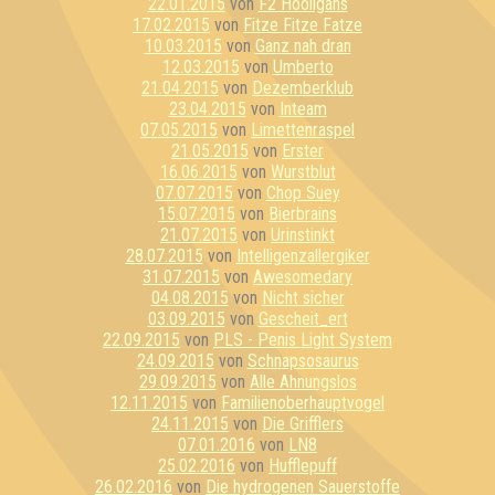
22.01.2015
von
F2 Hooligans
17.02.2015
von
Fitze Fitze Fatze
10.03.2015
von
Ganz nah dran
12.03.2015
von
Umberto
21.04.2015
von
Dezemberklub
23.04.2015
von
Inteam
07.05.2015
von
Limettenraspel
21.05.2015
von
Erster
16.06.2015
von
Wurstblut
07.07.2015
von
Chop Suey
15.07.2015
von
Bierbrains
21.07.2015
von
Urinstinkt
28.07.2015
von
Intelligenzallergiker
31.07.2015
von
Awesomedary
04.08.2015
von
Nicht sicher
03.09.2015
von
Gescheit_ert
22.09.2015
von
PLS - Penis Light System
24.09.2015
von
Schnapsosaurus
29.09.2015
von
Alle Ahnungslos
12.11.2015
von
Familienoberhauptvogel
24.11.2015
von
Die Grifflers
07.01.2016
von
LN8
25.02.2016
von
Hufflepuff
26.02.2016
von
Die hydrogenen Sauerstoffe