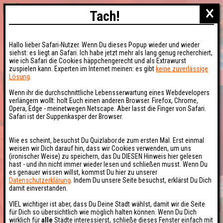
×
Tach!
Hallo lieber Safari-Nutzer. Wenn Du dieses Popup wieder und wieder
siehst: es liegt an Safari. Ich habe jetzt mehr als lang genug recherchiert,
wie ich Safari die Cookies häppchengerecht und als Extrawurst
zuspielen kann. Experten im Internet meinen: es gibt
keine zuverlässige
Lösung
.
Wenn ihr die durchschnittliche Lebensserwartung eines Webdevelopers
verlängern wollt: holt Euch einen anderen Browser. Firefox, Chrome,
Opera, Edge - meinetwegen Netscape. Aber lasst die Finger von Safari.
Safari ist der Suppenkasper der Browser.
Wie es scheint, besuchst Du Quizlabor.de zum ersten Mal. Erst einmal
weisen wir Dich darauf hin, dass wir Cookies verwenden, um uns
(ironischer Weise) zu speichern, das Du DIESEN Hinweis hier gelesen
hast - und ihn nicht immer wieder lesen und schließen musst. Wenn Du
es genauer wissen willst, kommst Du hier zu unserer
Datenschutzerklärung
. Indem Du unsere Seite besuchst, erklärst Du Dich
damit einverstanden.
VIEL wichtiger ist aber, dass Du Deine Stadt wählst, damit wir die Seite
für Dich so übersichtlich wie möglich halten können. Wenn Du Dich
wirklich für
alle
Städte interessierst, schließe dieses Fenster einfach mit