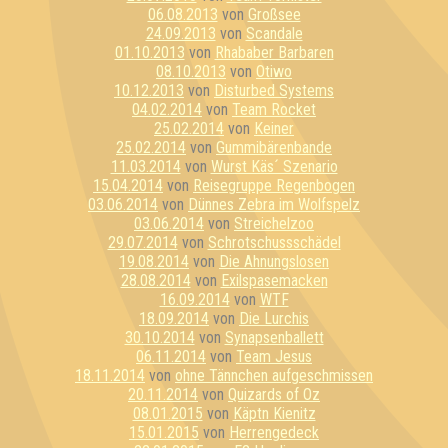
06.08.2013
von
Großsee
24.09.2013
von
Scandale
01.10.2013
von
Rhababer Barbaren
08.10.2013
von
Otiwo
10.12.2013
von
Disturbed Systems
04.02.2014
von
Team Rocket
25.02.2014
von
Keiner
25.02.2014
von
Gummibärenbande
11.03.2014
von
Wurst Käs´ Szenario
15.04.2014
von
Reisegruppe Regenbogen
03.06.2014
von
Dünnes Zebra im Wolfspelz
03.06.2014
von
Streichelzoo
29.07.2014
von
Schrotschussschädel
19.08.2014
von
Die Ahnungslosen
28.08.2014
von
Exilspasemacken
16.09.2014
von
WTF
18.09.2014
von
Die Lurchis
30.10.2014
von
Synapsenballett
06.11.2014
von
Team Jesus
18.11.2014
von
ohne Tännchen aufgeschmissen
20.11.2014
von
Quizards of Oz
08.01.2015
von
Käptn Kienitz
15.01.2015
von
Herrengedeck