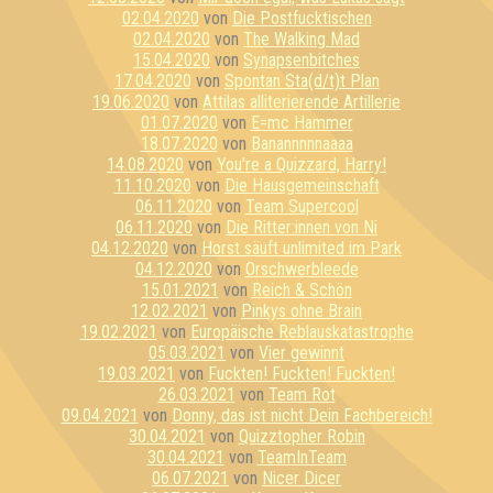
02.04.2020
von
Die Postfucktischen
02.04.2020
von
The Walking Mad
15.04.2020
von
Synapsenbitches
17.04.2020
von
Spontan Sta(d/t)t Plan
19.06.2020
von
Attilas alliterierende Artillerie
01.07.2020
von
E=mc Hammer
18.07.2020
von
Banannnnnaaaa
14.08.2020
von
You're a Quizzard, Harry!
11.10.2020
von
Die Hausgemeinschaft
06.11.2020
von
Team Supercool
06.11.2020
von
Die Ritter:innen von Ni
04.12.2020
von
Horst säuft unlimited im Park
04.12.2020
von
Orschwerbleede
15.01.2021
von
Reich & Schön
12.02.2021
von
Pinkys ohne Brain
19.02.2021
von
Europäische Reblauskatastrophe
05.03.2021
von
Vier gewinnt
19.03.2021
von
Fuckten! Fuckten! Fuckten!
26.03.2021
von
Team Rot
09.04.2021
von
Donny, das ist nicht Dein Fachbereich!
30.04.2021
von
Quizztopher Robin
30.04.2021
von
TeamInTeam
06.07.2021
von
Nicer Dicer