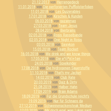
21.12.2017
von
Herrengedeck
11.01.2018
von
Die perforierten Pufflolsterfolien
11.01.2018
von
Les Quizerables
17.01.2018
von
Kirschen & Kunden
06.03.2018
von
qazanmaq
27.03.2018
von
Team Jesus
28.04.2018
von
Bierbrains
02.05.2018
von
Rosis Rasselbande
02.05.2018
von
One Night in Rosis
03.05.2018
von
Sexykon
15.05.2018
von
Team Rocket
16.05.2018
von
We drink and we know things
17.05.2018
von
Die e^(i*π)+1en
24.05.2018
von
Spielkinder
17.08.2018
von
Die hydrogenen Sauerstoffe
11.10.2018
von
That's my Jacket
14.02.2019
von
Club Rate
20.03.2019
von
Quiz & Dirty
21.08.2019
von
Halber Hahn
17.09.2019
von
Bräin Adams
18.09.2019
von
Für die Grundschule reicht's
19.09.2019
von
Nur für Schnaps da
27.12.2019
von
Schweinenackensteak Medium
12.03.2020
von
Mir doch egal, was Lukas sagt