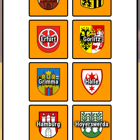
Erfurt
Görlitz
BUCHEN
RESERVIERUNG
HIGHSCORE
EVENTS
ÜBER UNS
FAQ
Quizveteran
Grimma
Halle
Nehmt an 50 Quizlaboren teil
~ Noch nicht erreicht ~
Hamburg
Hoyerswerda