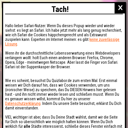
×
Tach!
Hallo lieber Safari-Nutzer. Wenn Du dieses Popup wieder und wieder
siehst: es liegt an Safari. Ich habe jetzt mehr als lang genug recherchiert,
wie ich Safari die Cookies häppchengerecht und als Extrawurst
zuspielen kann. Experten im Internet meinen: es gibt
keine zuverlässige
Lösung
.
Wenn ihr die durchschnittliche Lebensserwartung eines Webdevelopers
verlängern wollt: holt Euch einen anderen Browser. Firefox, Chrome,
Opera, Edge - meinetwegen Netscape. Aber lasst die Finger von Safari.
Safari ist der Suppenkasper der Browser.
Wie es scheint, besuchst Du Quizlabor.de zum ersten Mal. Erst einmal
weisen wir Dich darauf hin, dass wir Cookies verwenden, um uns
(ironischer Weise) zu speichern, das Du DIESEN Hinweis hier gelesen
hast - und ihn nicht immer wieder lesen und schließen musst. Wenn Du
es genauer wissen willst, kommst Du hier zu unserer
Datenschutzerklärung
. Indem Du unsere Seite besuchst, erklärst Du Dich
damit einverstanden.
VIEL wichtiger ist aber, dass Du Deine Stadt wählst, damit wir die Seite
für Dich so übersichtlich wie möglich halten können. Wenn Du Dich
wirklich für
alle
Städte interessierst, schließe dieses Fenster einfach mit