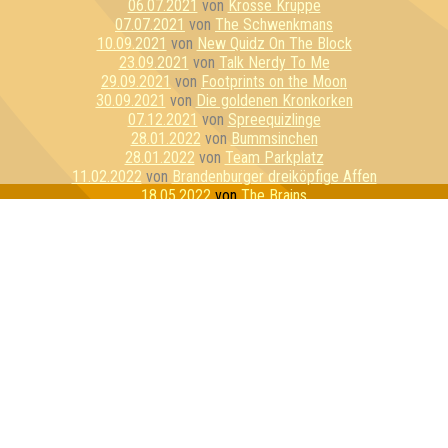
06.07.2021
von
Krosse Kruppe
07.07.2021
von
The Schwenkmans
10.09.2021
von
New Quidz On The Block
23.09.2021
von
Talk Nerdy To Me
29.09.2021
von
Footprints on the Moon
30.09.2021
von
Die goldenen Kronkorken
07.12.2021
von
Spreequizlinge
28.01.2022
von
Bummsinchen
28.01.2022
von
Team Parkplatz
11.02.2022
von
Brandenburger dreiköpfige Affen
18.05.2022
von
The Brains
09.06.2022
von
Die drei glorreichen Sieben
15.06.2022
von
Globo Gym Purpur Cobras
03.08.2022
von
Der Klügere kippt nach
01.03.2023
von
Galileel
30.06.2023
von
Pepe der Randzonenfrosch
04.08.2023
von
Die schwarzhörnigen Totengräberkäfer
12.09.2023
von
GameEinsam
29.12.2023
von
Team Schlübberjummi
01.02.2024
von
Die Ahnungslosen
29.02.2024
von
Dilettantenstadl
05.04.2024
von
Nerdy by Nature
13.06.2024
von
My Wife and the Microwave
15.06.2024
von
Freunde der sorbischen Folklore