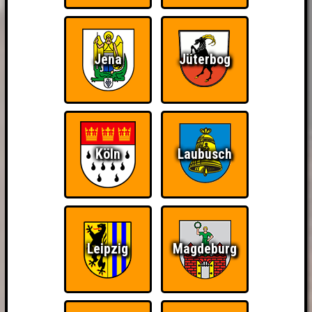
Jena
Jüterbog
Köln
Laubusch
Leipzig
Magdeburg