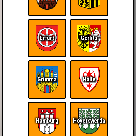
Erfurt
Görlitz
Grimma
Halle
Hamburg
Hoyerswerda