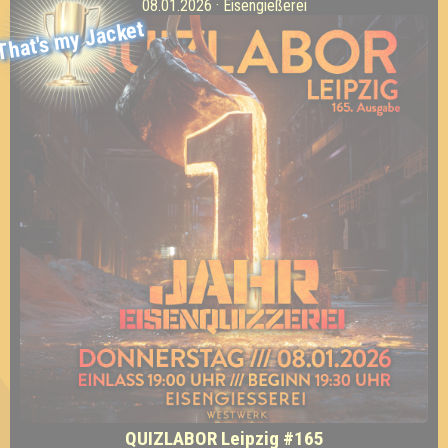
08.01.2026 · Eisengießerei
That's my Jacket
QUIZLABOR Leipzig #165