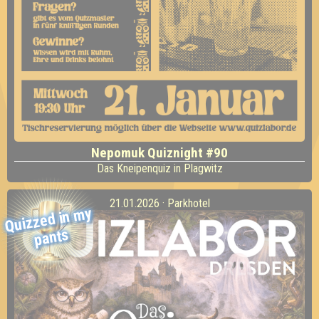
Nepomuk Quiznight #90
Das Kneipenquiz in Plagwitz
21.01.2026 · Parkhotel
Quizzed in
my
pants