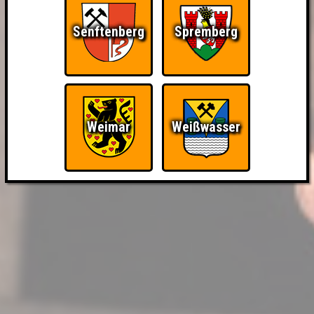
Senftenberg
Spremberg
Weimar
Weißwasser