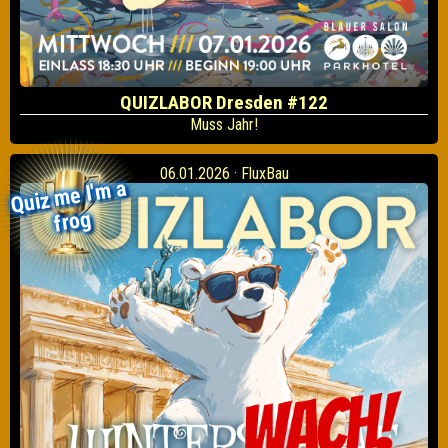
QUIZLABOR Dresden #122
Muss Jahr!
06.01.2026 · FluxBau
Quiz
me I'
m a
frog