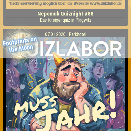
Nepomuk Quiznight #88
Das Kneipenquiz in Plagwitz
07.01.2026 · Parkhotel
Footprints on
the
Moon