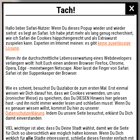
×
Tach!
Hallo lieber Safari-Nutzer. Wenn Du dieses Popup wieder und wieder
siehst: es liegt an Safari. Ich habe jetzt mehr als lang genug recherchiert,
wie ich Safari die Cookies häppchengerecht und als Extrawurst
zuspielen kann. Experten im Internet meinen: es gibt
keine zuverlässige
Lösung
.
Wenn ihr die durchschnittliche Lebensserwartung eines Webdevelopers
verlängern wollt: holt Euch einen anderen Browser. Firefox, Chrome,
Opera, Edge - meinetwegen Netscape. Aber lasst die Finger von Safari.
Safari ist der Suppenkasper der Browser.
Wie es scheint, besuchst Du Quizlabor.de zum ersten Mal. Erst einmal
weisen wir Dich darauf hin, dass wir Cookies verwenden, um uns
(ironischer Weise) zu speichern, das Du DIESEN Hinweis hier gelesen
hast - und ihn nicht immer wieder lesen und schließen musst. Wenn Du
es genauer wissen willst, kommst Du hier zu unserer
Datenschutzerklärung
. Indem Du unsere Seite besuchst, erklärst Du Dich
damit einverstanden.
VIEL wichtiger ist aber, dass Du Deine Stadt wählst, damit wir die Seite
für Dich so übersichtlich wie möglich halten können. Wenn Du Dich
wirklich für
alle
Städte interessierst, schließe dieses Fenster einfach mit