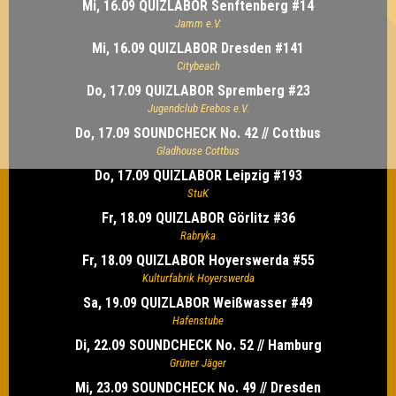
Mi, 16.09 QUIZLABOR Senftenberg #14
Jamm e.V.
Mi, 16.09 QUIZLABOR Dresden #141
Citybeach
Do, 17.09 QUIZLABOR Spremberg #23
Jugendclub Erebos e.V.
Do, 17.09 SOUNDCHECK No. 42 // Cottbus
Gladhouse Cottbus
Do, 17.09 QUIZLABOR Leipzig #193
StuK
Fr, 18.09 QUIZLABOR Görlitz #36
Rabryka
Fr, 18.09 QUIZLABOR Hoyerswerda #55
Kulturfabrik Hoyerswerda
Sa, 19.09 QUIZLABOR Weißwasser #49
Hafenstube
Di, 22.09 SOUNDCHECK No. 52 // Hamburg
Grüner Jäger
Mi, 23.09 SOUNDCHECK No. 49 // Dresden