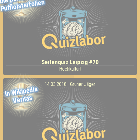
Pufflolsterfolien
Seitenquiz Leipzig #70
Hochkultur!
14.03.2018 · Grüner Jäger
In
Wikipedia
Veritas