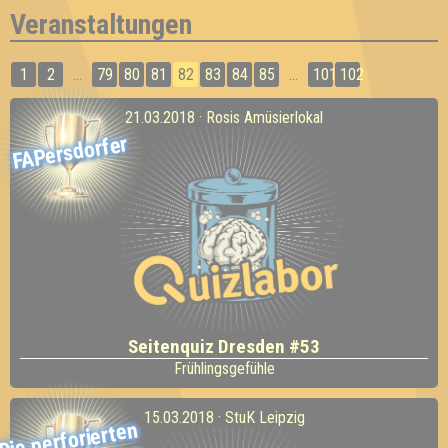
Veranstaltungen
1
2
...
79
80
81
82
83
84
85
...
101
102
21.03.2018 · Rosis Amüsierlokal
FAPersdorfer
Seitenquiz Dresden #53
Frühlingsgefühle
15.03.2018 · StuK Leipzig
Die perforierten