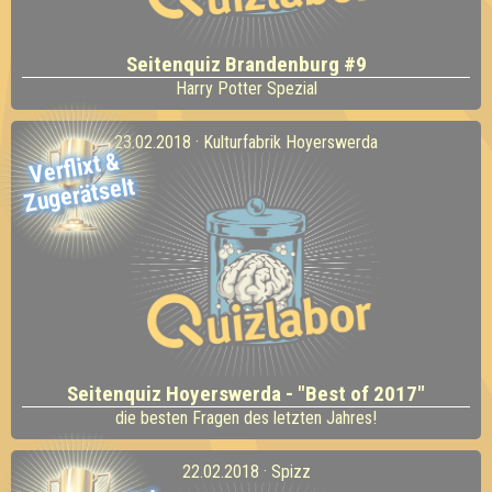
Seitenquiz Brandenburg #9
Harry Potter Spezial
23.02.2018 · Kulturfabrik Hoyerswerda
Verflixt
&
Zugerätselt
Seitenquiz Hoyerswerda - "Best of 2017"
die besten Fragen des letzten Jahres!
22.02.2018 · Spizz