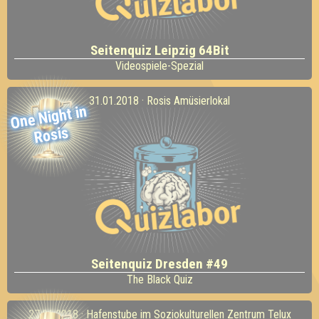
Seitenquiz Leipzig 64Bit
Videospiele-Spezial
31.01.2018 · Rosis Amüsierlokal
One
Night in
Rosis
Seitenquiz Dresden #49
The Black Quiz
27.01.2018 · Hafenstube im Soziokulturellen Zentrum Telux