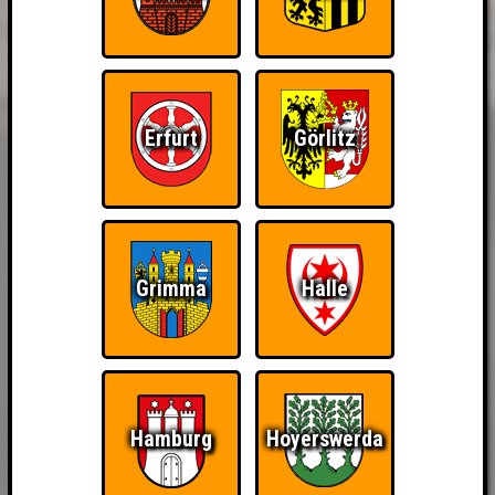
Erfurt
Görlitz
Grimma
Halle
Hamburg
Hoyerswerda