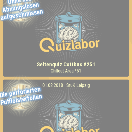
Ahnungslosen
missen
Seitenquiz Cottbus #251
Chillout Area ²51
01.02.2018 · StuK Leipzig
Die perforierten
Pufflolsterfolien