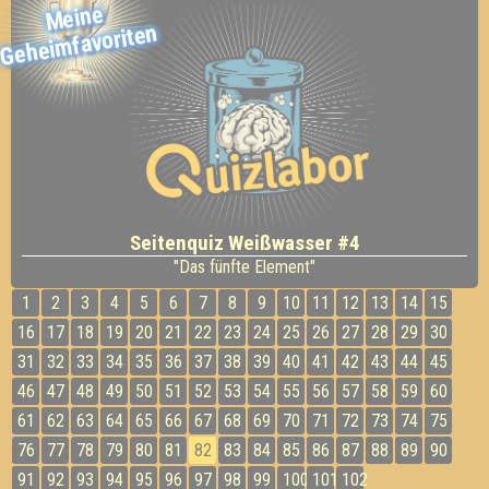
Meine
Gehei
mfavoriten
Seitenquiz Weißwasser #4
"Das fünfte Element"
1
2
3
4
5
6
7
8
9
10
11
12
13
14
15
16
17
18
19
20
21
22
23
24
25
26
27
28
29
30
31
32
33
34
35
36
37
38
39
40
41
42
43
44
45
46
47
48
49
50
51
52
53
54
55
56
57
58
59
60
61
62
63
64
65
66
67
68
69
70
71
72
73
74
75
76
77
78
79
80
81
82
83
84
85
86
87
88
89
90
91
92
93
94
95
96
97
98
99
100
101
102