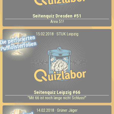
Seitenquiz Dresden #51
Area 51!
15.02.2018 · STUK Leipzig
Die perforierten
Pufflolsterfolien
Seitenquiz Leipzig #66
"Mit 66 ist noch lange nicht Schluss!"
14.02.2018 · Grüner Jäger