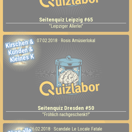
Seitenquiz Leipzig #65
"Leipziger Allerlei"
Kirschen
&
Kunden
07.02.2018 · Rosis Amüsierlokal
&
Kleines K
Seitenquiz Dresden #50
"Fröhlich nachgeschenkt!"
06.02.2018 · Scandale Le Locale Fatale
Ohne alle
aufgesch