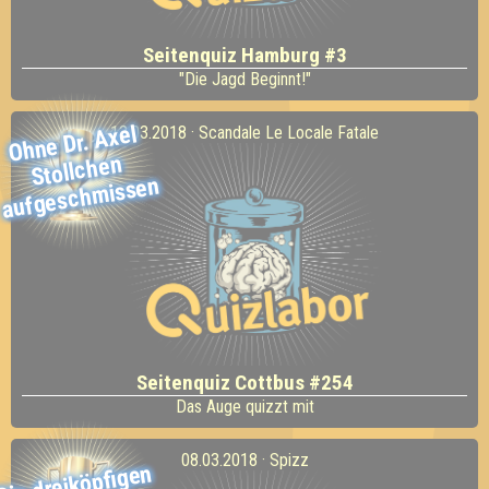
Seitenquiz Hamburg #3
"Die Jagd Beginnt!"
Ohne Dr.
Axel
aufgesch
13.03.2018 · Scandale Le Locale Fatale
Stollchen
missen
Seitenquiz Cottbus #254
Das Auge quizzt mit
08.03.2018 · Spizz
Die dreiköpfigen