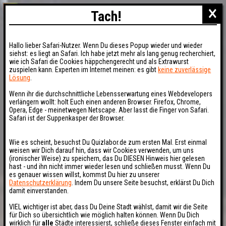
×
Tach!
Hallo lieber Safari-Nutzer. Wenn Du dieses Popup wieder und wieder
siehst: es liegt an Safari. Ich habe jetzt mehr als lang genug recherchiert,
wie ich Safari die Cookies häppchengerecht und als Extrawurst
zuspielen kann. Experten im Internet meinen: es gibt
keine zuverlässige
Lösung
.
Wenn ihr die durchschnittliche Lebensserwartung eines Webdevelopers
verlängern wollt: holt Euch einen anderen Browser. Firefox, Chrome,
Opera, Edge - meinetwegen Netscape. Aber lasst die Finger von Safari.
Safari ist der Suppenkasper der Browser.
Wie es scheint, besuchst Du Quizlabor.de zum ersten Mal. Erst einmal
weisen wir Dich darauf hin, dass wir Cookies verwenden, um uns
(ironischer Weise) zu speichern, das Du DIESEN Hinweis hier gelesen
hast - und ihn nicht immer wieder lesen und schließen musst. Wenn Du
es genauer wissen willst, kommst Du hier zu unserer
Datenschutzerklärung
. Indem Du unsere Seite besuchst, erklärst Du Dich
damit einverstanden.
VIEL wichtiger ist aber, dass Du Deine Stadt wählst, damit wir die Seite
für Dich so übersichtlich wie möglich halten können. Wenn Du Dich
wirklich für
alle
Städte interessierst, schließe dieses Fenster einfach mit