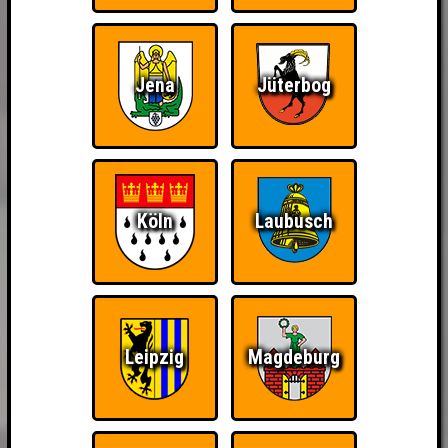
Jena
Jüterbog
Köln
Laubusch
Leipzig
Magdeburg