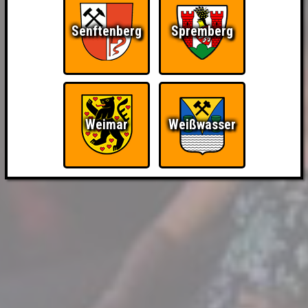
Senftenberg
Spremberg
Weimar
Weißwasser