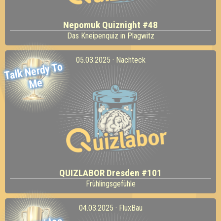
Nepomuk Quiznight #48
Das Kneipenquiz in Plagwitz
05.03.2025 · Nachteck
Talk
Nerdy To
Me
QUIZLABOR Dresden #101
Frühlingsgefühle
04.03.2025 · FluxBau