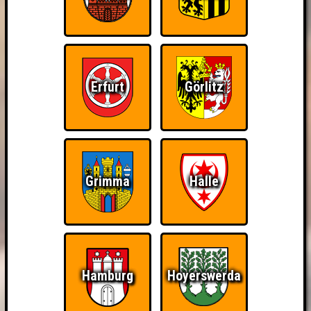
Erfurt
Görlitz
Grimma
Halle
Hamburg
Hoyerswerda