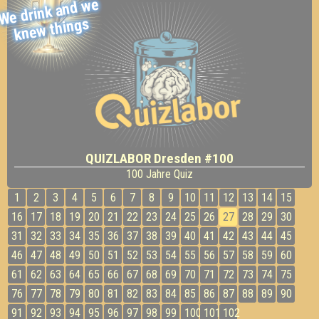
We drink and
we
kne
w things
QUIZLABOR Dresden #100
100 Jahre Quiz
1
2
3
4
5
6
7
8
9
10
11
12
13
14
15
16
17
18
19
20
21
22
23
24
25
26
27
28
29
30
31
32
33
34
35
36
37
38
39
40
41
42
43
44
45
46
47
48
49
50
51
52
53
54
55
56
57
58
59
60
61
62
63
64
65
66
67
68
69
70
71
72
73
74
75
76
77
78
79
80
81
82
83
84
85
86
87
88
89
90
91
92
93
94
95
96
97
98
99
100
101
102