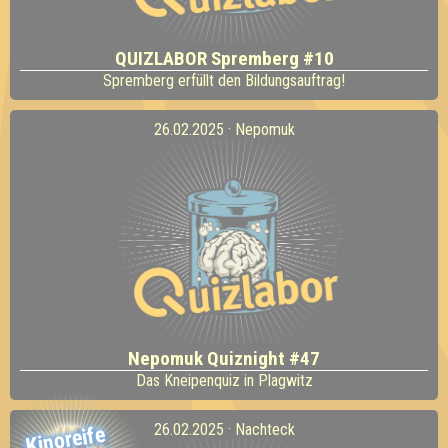
QUIZLABOR Spremberg #10
Spremberg erfüllt den Bildungsauftrag!
26.02.2025 · Nepomuk
Nepomuk Quiznight #47
Das Kneipenquiz in Plagwitz
26.02.2025 · Nachteck
Kinoreife
Kirschen