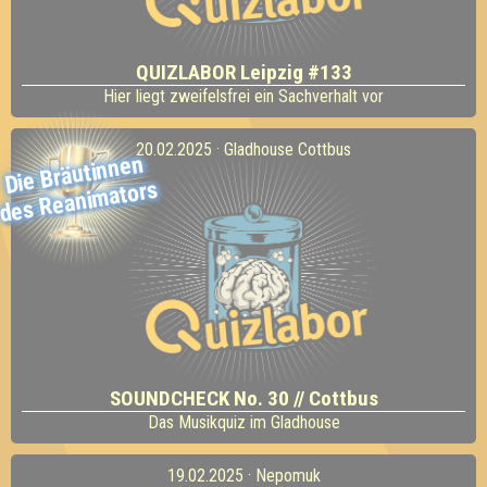
QUIZLABOR Leipzig #133
Hier liegt zweifelsfrei ein Sachverhalt vor
20.02.2025 · Gladhouse Cottbus
Die Bräutinnen
des Reani
mators
SOUNDCHECK No. 30 // Cottbus
Das Musikquiz im Gladhouse
19.02.2025 · Nepomuk