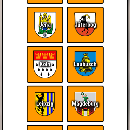
Jena
Jüterbog
Köln
Laubusch
Leipzig
Magdeburg