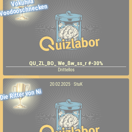
Vokuhila
Voodooschnecken
QU_ZL_BO_ We_ßw_ss_r #-30%
Drittellos
20.02.2025 · StuK
Die Ritter von Ni