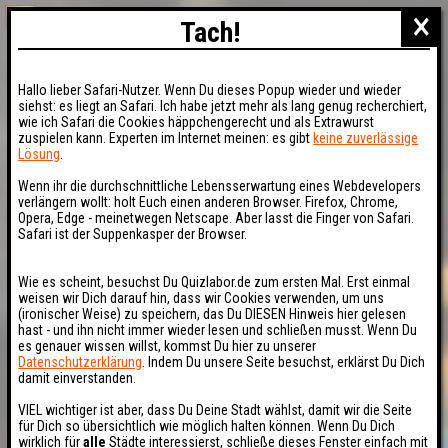
×
Tach!
Hallo lieber Safari-Nutzer. Wenn Du dieses Popup wieder und wieder
siehst: es liegt an Safari. Ich habe jetzt mehr als lang genug recherchiert,
wie ich Safari die Cookies häppchengerecht und als Extrawurst
zuspielen kann. Experten im Internet meinen: es gibt
keine zuverlässige
Lösung
.
Wenn ihr die durchschnittliche Lebensserwartung eines Webdevelopers
verlängern wollt: holt Euch einen anderen Browser. Firefox, Chrome,
Opera, Edge - meinetwegen Netscape. Aber lasst die Finger von Safari.
Safari ist der Suppenkasper der Browser.
Wie es scheint, besuchst Du Quizlabor.de zum ersten Mal. Erst einmal
weisen wir Dich darauf hin, dass wir Cookies verwenden, um uns
(ironischer Weise) zu speichern, das Du DIESEN Hinweis hier gelesen
hast - und ihn nicht immer wieder lesen und schließen musst. Wenn Du
es genauer wissen willst, kommst Du hier zu unserer
Datenschutzerklärung
. Indem Du unsere Seite besuchst, erklärst Du Dich
damit einverstanden.
VIEL wichtiger ist aber, dass Du Deine Stadt wählst, damit wir die Seite
für Dich so übersichtlich wie möglich halten können. Wenn Du Dich
wirklich für
alle
Städte interessierst, schließe dieses Fenster einfach mit