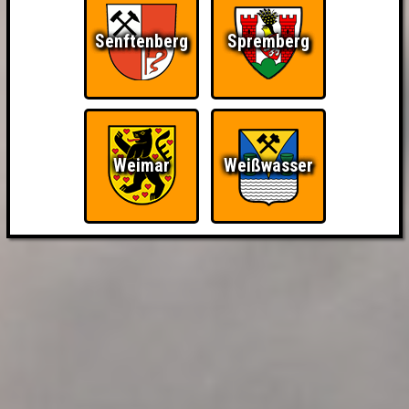
Senftenberg
Spremberg
Weimar
Weißwasser