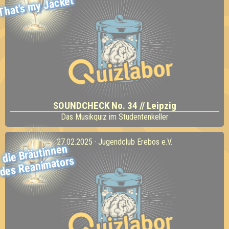
That's my Jacket
SOUNDCHECK No. 34 // Leipzig
Das Musikquiz im Studentenkeller
27.02.2025 · Jugendclub Erebos e.V.
die Bräutinnen
des Reani
mators