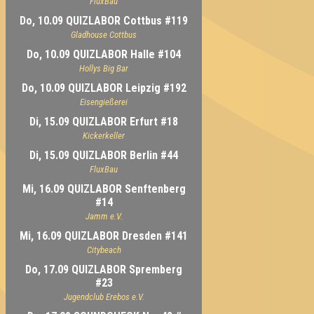
FluxBau
Do, 10.09 QUIZLABOR Cottbus #119
Gladhouse Cottbus
Do, 10.09 QUIZLABOR Halle #104
Hollys Big Bar
Do, 10.09 QUIZLABOR Leipzig #192
Eisengießerei
Di, 15.09 QUIZLABOR Erfurt #18
Kickerkeller
Di, 15.09 QUIZLABOR Berlin #44
FluxBau
Mi, 16.09 QUIZLABOR Senftenberg
#14
Jamm e.V.
Mi, 16.09 QUIZLABOR Dresden #141
Citybeach
Do, 17.09 QUIZLABOR Spremberg
#23
Jugendclub Erebos e.V.