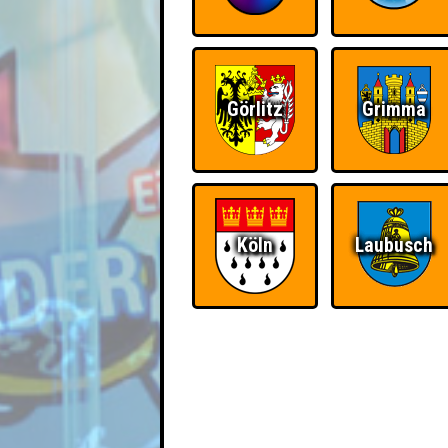
Görlitz
Grimma
Köln
Laubusch