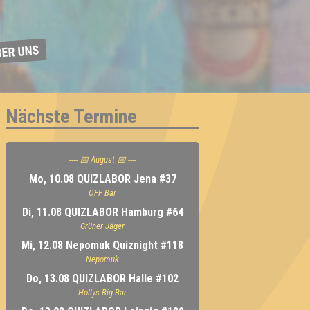
BER UNS
Nächste Termine
---- 📅 August 📅 ----
Mo, 10.08 QUIZLABOR Jena #37
OFF Bar
Di, 11.08 QUIZLABOR Hamburg #64
Grüner Jäger
Mi, 12.08 Nepomuk Quiznight #118
Nepomuk
Do, 13.08 QUIZLABOR Halle #102
Hollys Big Bar