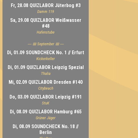
Fr, 28.08 QUIZLABOR Jüterbog #3
Damm 119
Sa, 29.08 QUIZLABOR Weißwasser
#48
Hafenstube
---- 📅 September 📅 ----
Di, 01.09 SOUNDCHECK No. 1 // Erfurt
Kickerkeller
Di, 01.09 QUIZLABOR Leipzig Spezial
Thalia
Mi, 02.09 QUIZLABOR Dresden #140
Citybeach
Do, 03.09 QUIZLABOR Leipzig #191
StuK
Di, 08.09 QUIZLABOR Hamburg #65
Grüner Jäger
Di, 08.09 SOUNDCHECK No. 18 //
Berlin