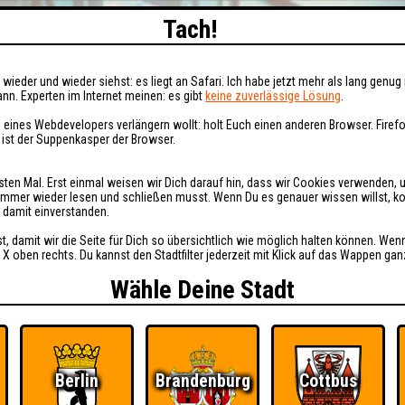
Tach!
wieder und wieder siehst: es liegt an Safari. Ich habe jetzt mehr als lang genug 
nn. Experten im Internet meinen: es gibt
keine zuverlässige Lösung
.
 eines Webdevelopers verlängern wollt: holt Euch einen anderen Browser. Fire
i ist der Suppenkasper der Browser.
sten Mal. Erst einmal weisen wir Dich darauf hin, dass wir Cookies verwenden, 
t immer wieder lesen und schließen musst. Wenn Du es genauer wissen willst, 
h damit einverstanden.
st, damit wir die Seite für Dich so übersichtlich wie möglich halten können. Wen
 X oben rechts. Du kannst den Stadtfilter jederzeit mit Klick auf das Wappen gan
Wähle Deine Stadt
Berlin
Brandenburg
Cottbus