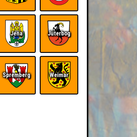
Jena
Jüterbog
Spremberg
Weimar