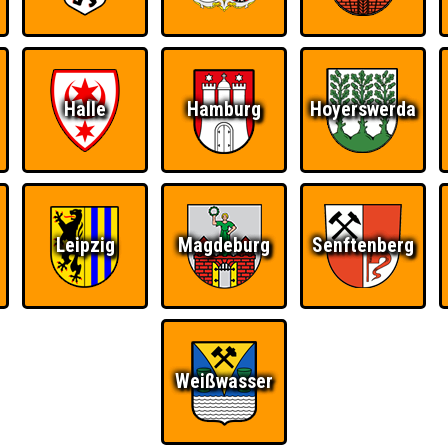
Halle
Hamburg
Hoyerswerda
Leipzig
Magdeburg
Senftenberg
Weißwasser