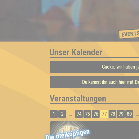
EVENT
Unser Kalender
Gucke, wir haben j
Du kannst ihn auch hier mit 
Veranstaltungen
1
2
...
74
75
76
77
78
79
80
...
Die dreiköpfigen