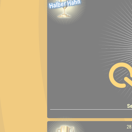
Halber Hahn
S
28