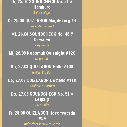
Di, 25.08 SOUNDCHECK No. 51 //
Hamburg
Grüner Jäger
Di, 25.08 QUIZLABOR Magdeburg #4
Insel der Jugend
Mi, 26.08 SOUNDCHECK No. 48 //
Dresden
Citybeach
Mi, 26.08 Nepomuk Quiznight #120
Nepomuk
Do, 27.08 QUIZLABOR Halle #103
Hollys Big Bar
Do, 27.08 QUIZLABOR Cottbus #118
Gladhouse Cottbus
Do, 27.08 SOUNDCHECK No. 51 //
Leipzig
Ilses Erika
Fr, 28.08 QUIZLABOR Hoyerswerda
#54
Kulturfabrik Hoyerswerda