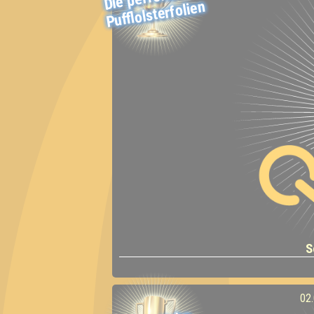
Pufflolsterfolien
S
02.