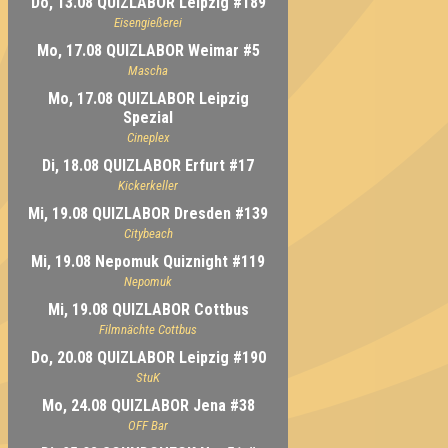
Do, 13.08 QUIZLABOR Leipzig #189
Eisengießerei
Mo, 17.08 QUIZLABOR Weimar #5
Mascha
Mo, 17.08 QUIZLABOR Leipzig
Spezial
Cineplex
Di, 18.08 QUIZLABOR Erfurt #17
Kickerkeller
Mi, 19.08 QUIZLABOR Dresden #139
Citybeach
Mi, 19.08 Nepomuk Quiznight #119
Nepomuk
Mi, 19.08 QUIZLABOR Cottbus
Filmnächte Cottbus
Do, 20.08 QUIZLABOR Leipzig #190
StuK
Mo, 24.08 QUIZLABOR Jena #38
OFF Bar