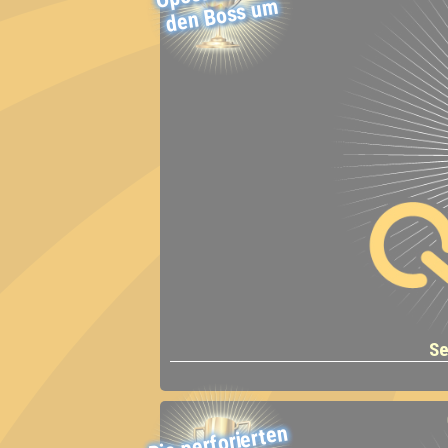
m
Se
Die perforierten