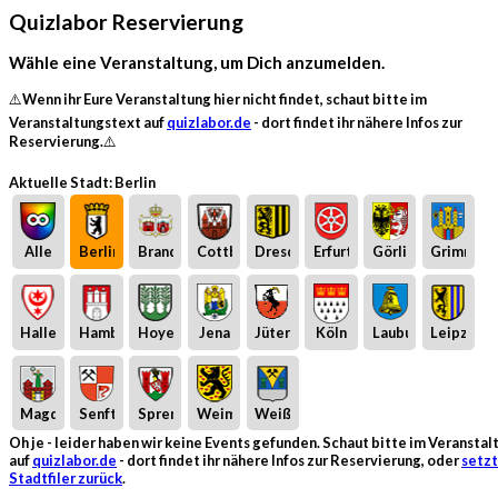
Quizlabor Reservierung
Wähle eine Veranstaltung, um Dich anzumelden.
⚠️Wenn ihr Eure Veranstaltung hier nicht findet, schaut bitte im
Veranstaltungstext auf
quizlabor.de
- dort findet ihr nähere Infos zur
Reservierung.⚠️
Aktuelle Stadt: Berlin
Alle
Berlin
Brandenburg
Cottbus
Dresden
Erfurt
Görlitz
Grimma
Halle
Hamburg
Hoyerswerda
Jena
Jüterbog
Köln
Laubusch
Leipzig
Magdeburg
Senftenberg
Spremberg
Weimar
Weißwasser
Oh je - leider haben wir keine Events gefunden. Schaut bitte im Veransta
auf
quizlabor.de
- dort findet ihr nähere Infos zur Reservierung, oder
setzt
Stadtfiler zurück
.