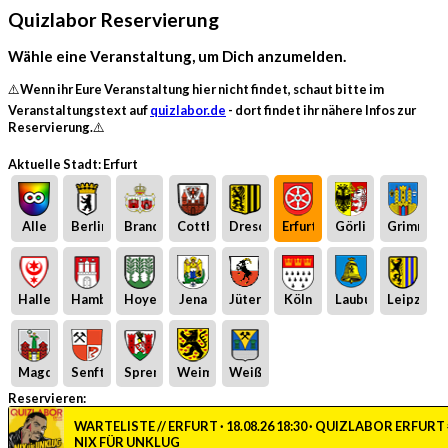
Quizlabor Reservierung
Wähle eine Veranstaltung, um Dich anzumelden.
⚠️Wenn ihr Eure Veranstaltung hier nicht findet, schaut bitte im
Veranstaltungstext auf
quizlabor.de
- dort findet ihr nähere Infos zur
Reservierung.⚠️
Aktuelle Stadt: Erfurt
Alle
Berlin
Brandenburg
Cottbus
Dresden
Erfurt
Görlitz
Grimma
Halle
Hamburg
Hoyerswerda
Jena
Jüterbog
Köln
Laubusch
Leipzig
Magdeburg
Senftenberg
Spremberg
Weimar
Weißwasser
Reservieren:
WARTELISTE // ERFURT · 18.08.26 18:30 · QUIZLABOR ERFURT
NIX FÜR UNKLUG