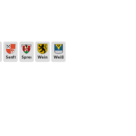
eburg
Senftenberg
Spremberg
Weimar
Weißwasser