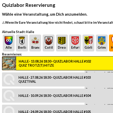
Quizlabor Reservierung
Wähle eine Veranstaltung, um Dich anzumelden.
⚠️Wenn ihr Eure Veranstaltung hier nicht findet, schaut bitte im Veransta
Aktuelle Stadt: Halle
Alle
Berlin
Brandenburg
Cottbus
Dresden
Erfurt
Görlitz
Grimma
H
Reservieren:
HALLE · 13.08.26 18:30 · QUIZLABOR HALLE #102
QUIZ TROTZ(T) HITZE
Reservierung ab: 13.0
HALLE · 27.08.26 18:30 · QUIZLABOR HALLE #103
QUIZTIVAL
Reservierung ab: 27.0
HALLE · 10.09.26 18:30 · QUIZLABOR HALLE #104
Reservierung ab: 10.0
HALLE · 24.09.26 18:30 · QUIZLABOR HALLE #105