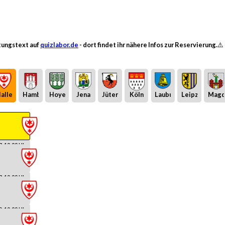
ltungstext auf
quizlabor.de
- dort findet ihr nähere Infos zur Reservierung.⚠️
alle
Hamburg
Hoyerswerda
Jena
Jüterbog
Köln
Laubusch
Leipzig
Magd
8. 10:00 Uhr
8. 10:00 Uhr
9. 10:00 Uhr