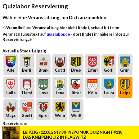
Quizlabor Reservierung
Wähle eine Veranstaltung, um Dich anzumelden.
⚠️Wenn ihr Eure Veranstaltung hier nicht findet, schaut bitte im
Veranstaltungstext auf
quizlabor.de
- dort findet ihr nähere Infos zur
Reservierung.⚠️
Aktuelle Stadt: Leipzig
Alle
Berlin
Brandenburg
Cottbus
Dresden
Erfurt
Görlitz
Grimma
Halle
Hamburg
Hoyerswerda
Jena
Jüterbog
Köln
Laubusch
Leipzig
Magdeburg
Senftenberg
Spremberg
Weimar
Weißwasser
Reservieren:
LEIPZIG · 12.08.26 19:30 · NEPOMUK QUIZNIGHT #118
DAS KNEIPENQUIZ IN PLAGWITZ