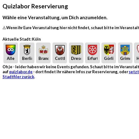
Quizlabor Reservierung
Wähle eine Veranstaltung, um Dich anzumelden.
⚠️Wenn ihr Eure Veranstaltung hier nicht findet, schaut bitte im Veransta
Aktuelle Stadt: Köln
Alle
Berlin
Brandenburg
Cottbus
Dresden
Erfurt
Görlitz
Grimma
H
Oh je - leider haben wir keine Events gefunden. Schaut bitte im Veransta
auf
quizlabor.de
- dort findet ihr nähere Infos zur Reservierung, oder
setzt
Stadtfiler zurück
.