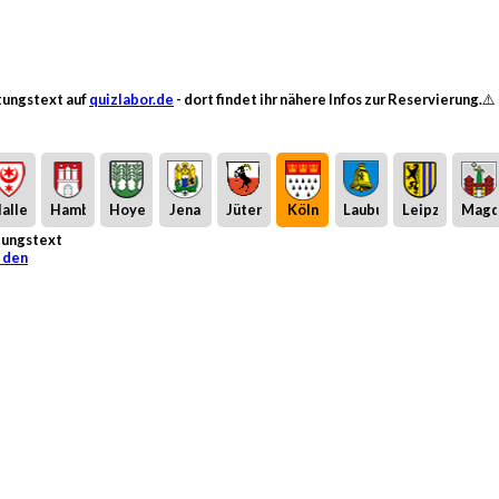
ltungstext auf
quizlabor.de
- dort findet ihr nähere Infos zur Reservierung.⚠️
alle
Hamburg
Hoyerswerda
Jena
Jüterbog
Köln
Laubusch
Leipzig
Magd
ltungstext
 den