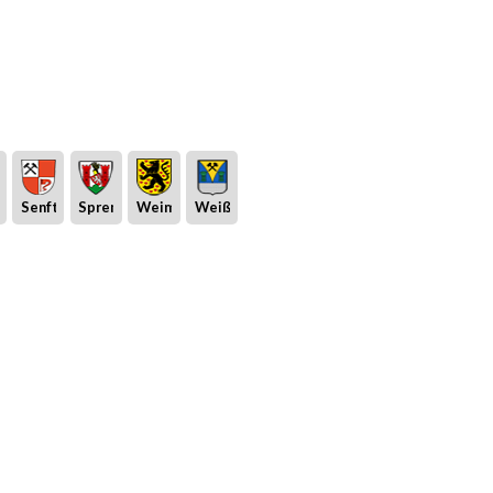
eburg
Senftenberg
Spremberg
Weimar
Weißwasser