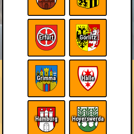
Erfurt
Görlitz
BUCHEN
RESERVIERUNG
HIGHSCORE
EVENTS
ÜBER UNS
FAQ
Teil der Oberschicht
Grimma
Halle
Belege den 3. Platz
~ Noch nicht erreicht ~
Hamburg
Hoyerswerda