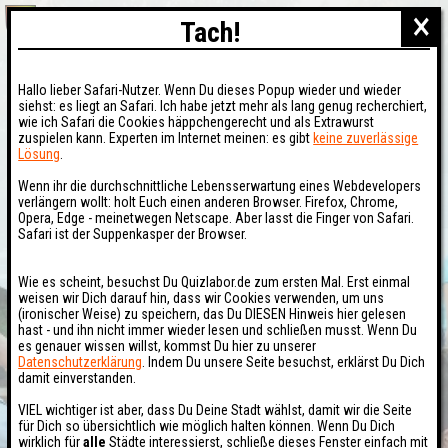
×
Tach!
Hallo lieber Safari-Nutzer. Wenn Du dieses Popup wieder und wieder
siehst: es liegt an Safari. Ich habe jetzt mehr als lang genug recherchiert,
wie ich Safari die Cookies häppchengerecht und als Extrawurst
zuspielen kann. Experten im Internet meinen: es gibt
keine zuverlässige
Lösung
.
Wenn ihr die durchschnittliche Lebensserwartung eines Webdevelopers
verlängern wollt: holt Euch einen anderen Browser. Firefox, Chrome,
Opera, Edge - meinetwegen Netscape. Aber lasst die Finger von Safari.
Safari ist der Suppenkasper der Browser.
Wie es scheint, besuchst Du Quizlabor.de zum ersten Mal. Erst einmal
weisen wir Dich darauf hin, dass wir Cookies verwenden, um uns
(ironischer Weise) zu speichern, das Du DIESEN Hinweis hier gelesen
hast - und ihn nicht immer wieder lesen und schließen musst. Wenn Du
es genauer wissen willst, kommst Du hier zu unserer
Datenschutzerklärung
. Indem Du unsere Seite besuchst, erklärst Du Dich
damit einverstanden.
VIEL wichtiger ist aber, dass Du Deine Stadt wählst, damit wir die Seite
für Dich so übersichtlich wie möglich halten können. Wenn Du Dich
wirklich für
alle
Städte interessierst, schließe dieses Fenster einfach mit