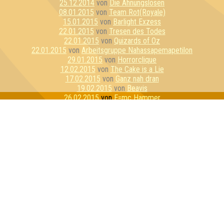
25.12.2014
von
Die Ahnungslosen
08.01.2015
von
Team Rot(Royale)
15.01.2015
von
Barlight Exzess
22.01.2015
von
Tresen des Todes
22.01.2015
von
Quizards of Oz
22.01.2015
von
Arbeitsgruppe Nahassapemapetilon
29.01.2015
von
Horrorclique
12.02.2015
von
The Cake is a Lie
17.02.2015
von
Ganz nah dran
19.02.2015
von
Beavis
26.02.2015
von
E=mc Hammer
26.02.2015
von
Awesomedary
05.03.2015
von
Dahlen Dorf Devilz
17.03.2015
von
Dezemberklub
26.03.2015
von
Quizzly Bears
02.04.2015
von
Die ratlosen Rätsler
07.04.2015
von
Fang Jim!
09.04.2015
von
Seniorencrew
09.04.2015
von
Seitenreiter
16.04.2015
von
Die Muppets
23.04.2015
von
Vickypedia
23.04.2015
von
Inteam
05.05.2015
von
Stammtisch Stoner
12.05.2015
von
Intelligenzallergiker