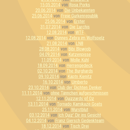
15.05.2014
von
Rosa Porks
20.06.2014
von
Die Unbekannten
25.06.2014
von
Freie Gurkenrepublik
25.06.2014
von
Erster
31.07.2014
von
Die Lurchis
12.08.2014
von
WTF
12.08.2014
von
Dünnes Zebra im Wolfspelz
21.08.2014
von
LN8
28.08.2014
von
Bibi Blowjob
04.09.2014
von
Katzenpisse
11.09.2014
von
Molle Kühl
18.09.2014
von
Herrengedeck
02.10.2014
von
The Burghards
09.10.2014
von
Käptn Kienitz
16.10.2014
von
Umberto
23.10.2014
von
Club der Dichten Denker
11.11.2014
von
ohne Tännchen aufgeschmissen
12.11.2014
von
Quizzards of Oz
13.11.2014
von
Tornado Kamikaze Goats
25.11.2014
von
Wurstblut
03.12.2014
von
Ich Quiz' Dir ins Gesicht
04.12.2014
von
Franz Giersch Gedenkteam
18.12.2014
von
Tisch Drei