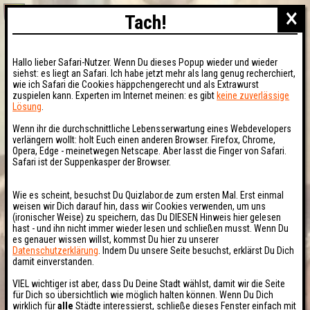
×
Tach!
Hallo lieber Safari-Nutzer. Wenn Du dieses Popup wieder und wieder
siehst: es liegt an Safari. Ich habe jetzt mehr als lang genug recherchiert,
wie ich Safari die Cookies häppchengerecht und als Extrawurst
zuspielen kann. Experten im Internet meinen: es gibt
keine zuverlässige
Lösung
.
Wenn ihr die durchschnittliche Lebensserwartung eines Webdevelopers
verlängern wollt: holt Euch einen anderen Browser. Firefox, Chrome,
Opera, Edge - meinetwegen Netscape. Aber lasst die Finger von Safari.
Safari ist der Suppenkasper der Browser.
Wie es scheint, besuchst Du Quizlabor.de zum ersten Mal. Erst einmal
weisen wir Dich darauf hin, dass wir Cookies verwenden, um uns
(ironischer Weise) zu speichern, das Du DIESEN Hinweis hier gelesen
hast - und ihn nicht immer wieder lesen und schließen musst. Wenn Du
es genauer wissen willst, kommst Du hier zu unserer
Datenschutzerklärung
. Indem Du unsere Seite besuchst, erklärst Du Dich
damit einverstanden.
VIEL wichtiger ist aber, dass Du Deine Stadt wählst, damit wir die Seite
für Dich so übersichtlich wie möglich halten können. Wenn Du Dich
wirklich für
alle
Städte interessierst, schließe dieses Fenster einfach mit