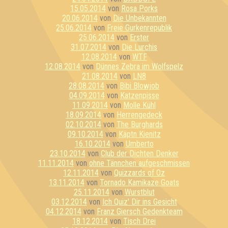
15.05.2014
von
Rosa Porks
20.06.2014
von
Die Unbekannten
25.06.2014
von
Freie Gurkenrepublik
25.06.2014
von
Erster
31.07.2014
von
Die Lurchis
12.08.2014
von
WTF
12.08.2014
von
Dünnes Zebra im Wolfspelz
21.08.2014
von
LN8
28.08.2014
von
Bibi Blowjob
04.09.2014
von
Katzenpisse
11.09.2014
von
Molle Kühl
18.09.2014
von
Herrengedeck
02.10.2014
von
The Burghards
09.10.2014
von
Käptn Kienitz
16.10.2014
von
Umberto
23.10.2014
von
Club der Dichten Denker
11.11.2014
von
ohne Tännchen aufgeschmissen
12.11.2014
von
Quizzards of Oz
13.11.2014
von
Tornado Kamikaze Goats
25.11.2014
von
Wurstblut
03.12.2014
von
Ich Quiz' Dir ins Gesicht
04.12.2014
von
Franz Giersch Gedenkteam
18.12.2014
von
Tisch Drei