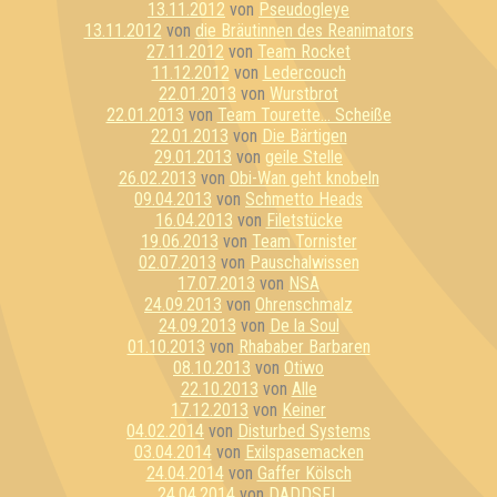
13.11.2012
von
Pseudogleye
13.11.2012
von
die Bräutinnen des Reanimators
27.11.2012
von
Team Rocket
11.12.2012
von
Ledercouch
22.01.2013
von
Wurstbrot
22.01.2013
von
Team Tourette... Scheiße
22.01.2013
von
Die Bärtigen
29.01.2013
von
geile Stelle
26.02.2013
von
Obi-Wan geht knobeln
09.04.2013
von
Schmetto Heads
16.04.2013
von
Filetstücke
19.06.2013
von
Team Tornister
02.07.2013
von
Pauschalwissen
17.07.2013
von
NSA
24.09.2013
von
Ohrenschmalz
24.09.2013
von
De la Soul
01.10.2013
von
Rhababer Barbaren
08.10.2013
von
Otiwo
22.10.2013
von
Alle
17.12.2013
von
Keiner
04.02.2014
von
Disturbed Systems
03.04.2014
von
Exilspasemacken
24.04.2014
von
Gaffer Kölsch
24.04.2014
von
DADDSFL