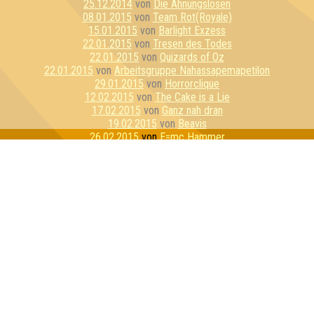
25.12.2014
von
Die Ahnungslosen
08.01.2015
von
Team Rot(Royale)
15.01.2015
von
Barlight Exzess
22.01.2015
von
Tresen des Todes
22.01.2015
von
Quizards of Oz
22.01.2015
von
Arbeitsgruppe Nahassapemapetilon
29.01.2015
von
Horrorclique
12.02.2015
von
The Cake is a Lie
17.02.2015
von
Ganz nah dran
19.02.2015
von
Beavis
26.02.2015
von
E=mc Hammer
26.02.2015
von
Awesomedary
05.03.2015
von
Dahlen Dorf Devilz
17.03.2015
von
Dezemberklub
26.03.2015
von
Quizzly Bears
02.04.2015
von
Die ratlosen Rätsler
07.04.2015
von
Fang Jim!
09.04.2015
von
Seniorencrew
09.04.2015
von
Seitenreiter
16.04.2015
von
Die Muppets
23.04.2015
von
Vickypedia
23.04.2015
von
Inteam
05.05.2015
von
Stammtisch Stoner
12.05.2015
von
Intelligenzallergiker