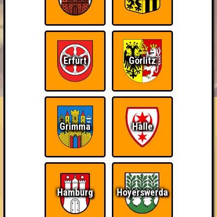
Erfurt
Görlitz
BUCHEN
RESERVIERUNG
HIGHSCORE
EVENTS
ÜBER UNS
FAQ
Teil der Oberschicht
Grimma
Halle
Belege den 3. Platz
~ Noch nicht erreicht ~
Hamburg
Hoyerswerda