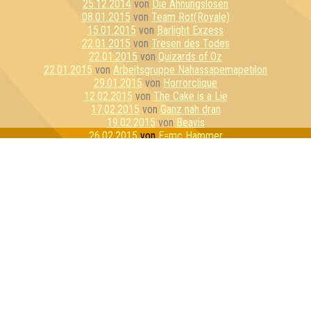
25.12.2014
von
Die Ahnungslosen
08.01.2015
von
Team Rot(Royale)
15.01.2015
von
Barlight Exzess
22.01.2015
von
Tresen des Todes
22.01.2015
von
Quizards of Oz
22.01.2015
von
Arbeitsgruppe Nahassapemapetilon
29.01.2015
von
Horrorclique
12.02.2015
von
The Cake is a Lie
17.02.2015
von
Ganz nah dran
19.02.2015
von
Beavis
26.02.2015
von
E=mc Hammer
26.02.2015
von
Awesomedary
05.03.2015
von
Dahlen Dorf Devilz
17.03.2015
von
Dezemberklub
26.03.2015
von
Quizzly Bears
02.04.2015
von
Die ratlosen Rätsler
07.04.2015
von
Fang Jim!
09.04.2015
von
Seniorencrew
09.04.2015
von
Seitenreiter
16.04.2015
von
Die Muppets
23.04.2015
von
Vickypedia
23.04.2015
von
Inteam
05.05.2015
von
Stammtisch Stoner
12.05.2015
von
Intelligenzallergiker