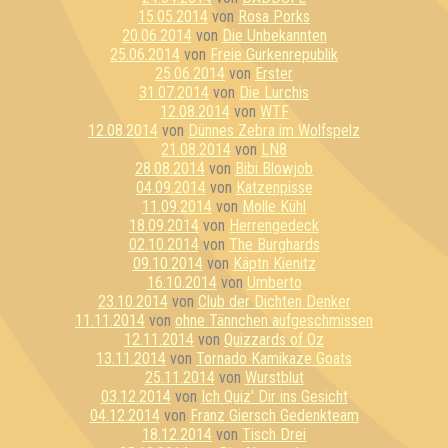
15.05.2014
von
Rosa Porks
20.06.2014
von
Die Unbekannten
25.06.2014
von
Freie Gurkenrepublik
25.06.2014
von
Erster
31.07.2014
von
Die Lurchis
12.08.2014
von
WTF
12.08.2014
von
Dünnes Zebra im Wolfspelz
21.08.2014
von
LN8
28.08.2014
von
Bibi Blowjob
04.09.2014
von
Katzenpisse
11.09.2014
von
Molle Kühl
18.09.2014
von
Herrengedeck
02.10.2014
von
The Burghards
09.10.2014
von
Käptn Kienitz
16.10.2014
von
Umberto
23.10.2014
von
Club der Dichten Denker
11.11.2014
von
ohne Tännchen aufgeschmissen
12.11.2014
von
Quizzards of Oz
13.11.2014
von
Tornado Kamikaze Goats
25.11.2014
von
Wurstblut
03.12.2014
von
Ich Quiz' Dir ins Gesicht
04.12.2014
von
Franz Giersch Gedenkteam
18.12.2014
von
Tisch Drei