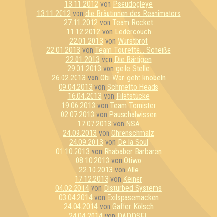
13.11.2012
von
Pseudogleye
13.11.2012
von
die Bräutinnen des Reanimators
27.11.2012
von
Team Rocket
11.12.2012
von
Ledercouch
22.01.2013
von
Wurstbrot
22.01.2013
von
Team Tourette... Scheiße
22.01.2013
von
Die Bärtigen
29.01.2013
von
geile Stelle
26.02.2013
von
Obi-Wan geht knobeln
09.04.2013
von
Schmetto Heads
16.04.2013
von
Filetstücke
19.06.2013
von
Team Tornister
02.07.2013
von
Pauschalwissen
17.07.2013
von
NSA
24.09.2013
von
Ohrenschmalz
24.09.2013
von
De la Soul
01.10.2013
von
Rhababer Barbaren
08.10.2013
von
Otiwo
22.10.2013
von
Alle
17.12.2013
von
Keiner
04.02.2014
von
Disturbed Systems
03.04.2014
von
Exilspasemacken
24.04.2014
von
Gaffer Kölsch
24.04.2014
von
DADDSFL