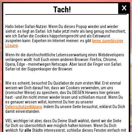
×
Tach!
Hallo lieber Safari-Nutzer. Wenn Du dieses Popup wieder und wieder
siehst: es liegt an Safari. Ich habe jetzt mehr als lang genug recherchiert,
wie ich Safari die Cookies häppchengerecht und als Extrawurst
zuspielen kann. Experten im Internet meinen: es gibt
keine zuverlässige
Lösung
.
Wenn ihr die durchschnittliche Lebensserwartung eines Webdevelopers
verlängern wollt: holt Euch einen anderen Browser. Firefox, Chrome,
Opera, Edge - meinetwegen Netscape. Aber lasst die Finger von Safari.
Safari ist der Suppenkasper der Browser.
Wie es scheint, besuchst Du Quizlabor.de zum ersten Mal. Erst einmal
weisen wir Dich darauf hin, dass wir Cookies verwenden, um uns
(ironischer Weise) zu speichern, das Du DIESEN Hinweis hier gelesen
hast - und ihn nicht immer wieder lesen und schließen musst. Wenn Du
es genauer wissen willst, kommst Du hier zu unserer
Datenschutzerklärung
. Indem Du unsere Seite besuchst, erklärst Du Dich
damit einverstanden.
VIEL wichtiger ist aber, dass Du Deine Stadt wählst, damit wir die Seite
für Dich so übersichtlich wie möglich halten können. Wenn Du Dich
wirklich für
alle
Städte interessierst, schließe dieses Fenster einfach mit