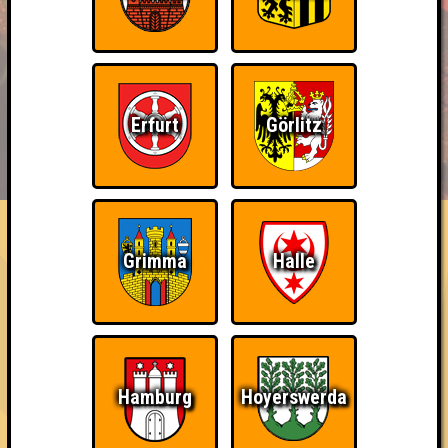
Erfurt
Görlitz
BUCHEN
RESERVIERUNG
HIGHSCORE
EVENTS
ÜBER UNS
FAQ
Teil der Oberschicht
Grimma
Halle
Belege den 3. Platz
~ Noch nicht erreicht ~
Hamburg
Hoyerswerda