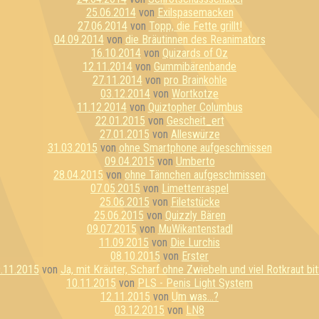
25.06.2014
von
Exilspasemacken
27.06.2014
von
Topp, die Fette grillt!
04.09.2014
von
die Bräutinnen des Reanimators
16.10.2014
von
Quizards of Oz
12.11.2014
von
Gummibärenbande
27.11.2014
von
pro Brainkohle
03.12.2014
von
Wortkotze
11.12.2014
von
Quiztopher Columbus
22.01.2015
von
Gescheit_ert
27.01.2015
von
Alleswürze
31.03.2015
von
ohne Smartphone aufgeschmissen
09.04.2015
von
Umberto
28.04.2015
von
ohne Tännchen aufgeschmissen
07.05.2015
von
Limettenraspel
25.06.2015
von
Filetstücke
25.06.2015
von
Quizzly Bären
09.07.2015
von
MuWikantenstadl
11.09.2015
von
Die Lurchis
08.10.2015
von
Erster
.11.2015
von
Ja, mit Kräuter, Scharf ohne Zwiebeln und viel Rotkraut bit
10.11.2015
von
PLS - Penis Light System
12.11.2015
von
Um was...?
03.12.2015
von
LN8