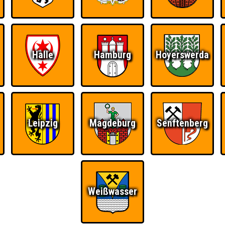
Halle
Hamburg
Hoyerswerda
Leipzig
Magdeburg
Senftenberg
Weißwasser