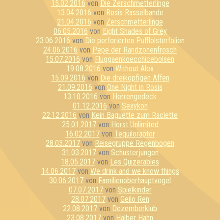
15.02.2016
von
Die Zerschmetterlinge
13.04.2016
von
Rosis Rasselbande
21.04.2016
von
Zerschmetterlinge
06.05.2016
von
Eight Shades of Grey
23.06.2016
von
Die perforierten Pufflolsterfolien
24.06.2016
von
Pepe der Randzonenfrosch
15.07.2016
von
Fluggaenkoecchicebolsen
19.08.2016
von
Without Alex
15.09.2016
von
Die dreiköpfigen Affen
21.09.2016
von
One Night in Rosis
13.10.2016
von
Herrengedeck
01.12.2016
von
Sexykon
22.12.2016
von
Kein Baguette zum Raclette
25.01.2017
von
Horst Unlimited
16.02.2017
von
Tequiloraptor
28.03.2017
von
Reisegruppe Regenbogen
31.03.2017
von
Schusterjungen
18.05.2017
von
Les Quizerables
14.06.2017
von
We drink and we know things
30.06.2017
von
Familienoberhauptvogel
07.07.2017
von
Spielkinder
28.07.2017
von
Geilo Ren
22.08.2017
von
Dezemberklub
23.08.2017
von
Halber Hahn