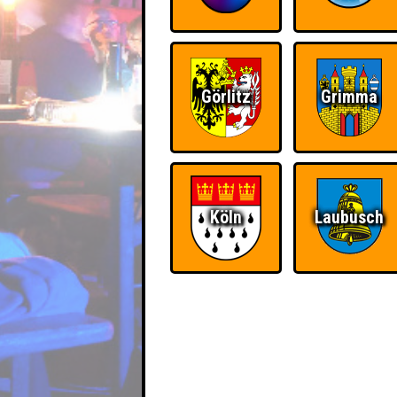
Görlitz
Grimma
Köln
Laubusch