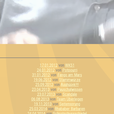
17.01.2012
von
WK51
24.01.2012
von
Potpourri
31.01.2012
von
Fango am Mars
19.06.2012
von
Stammwürze
25.09.2012
von
Ääähüüyk!!!
23.04.2013
von
Pauschalwissen
23.07.2013
von
Scandale
06.08.2013
von
Team Überlegen
19.11.2013
von
Seitensprung
25.03.2014
von
Rhababer Barbaren
24.04.2014
von
Schrotschussschädel