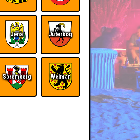
Jena
Jüterbog
Spremberg
Weimar