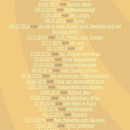
25.06.2015
von
Quizzly Bären
09.07.2015
von
MuWikantenstadl
11.09.2015
von
Die Lurchis
08.10.2015
von
Erster
09.11.2015
von
Ja, mit Kräuter, Scharf ohne Zwiebeln und viel
Rotkraut bitte!
10.11.2015
von
PLS - Penis Light System
12.11.2015
von
Um was...?
03.12.2015
von
LN8
15.02.2016
von
Die Zerschmetterlinge
13.04.2016
von
Rosis Rasselbande
21.04.2016
von
Zerschmetterlinge
06.05.2016
von
Eight Shades of Grey
23.06.2016
von
Die perforierten Pufflolsterfolien
24.06.2016
von
Pepe der Randzonenfrosch
15.07.2016
von
Fluggaenkoecchicebolsen
19.08.2016
von
Without Alex
15.09.2016
von
Die dreiköpfigen Affen
21.09.2016
von
One Night in Rosis
13.10.2016
von
Herrengedeck
01.12.2016
von
Sexykon
22.12.2016
von
Kein Baguette zum Raclette
25.01.2017
von
Horst Unlimited