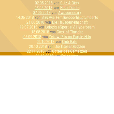
02.05.2018
von
Quiz & Dirty
03.05.2018
von
Heidi Dumm
07.06.2018
von
Awesomedary
14.06.2018
von
Blau wie Familienoberhauptumberto
21.06.2018
von
Die Hausgemeinschaft
19.07.2018
von
Leipzig eSport e.V. Hyperbeam
18.08.2018
von
Coxx of Thunder
06.09.2018
von
Yellow Pills on Purple Hills
04.10.2018
von
Club Rate
20.10.2018
von
Die Intellenzbolzen
22.11.2018
von
Götter des Gemetzels
06.12.2018
von
Exilosaurus
20.12.2018
von
Quizkind
28.12.2018
von
Das Problem
15.01.2019
von
Mysteriumsabteilung
16.01.2019
von
Team Lila
23.01.2019
von
You're a Quizzard, Harry!
14.02.2019
von
Die Gruppe, die lebt
31.05.2019
von
Nerdy by Nature
10.07.2019
von
Fantastische Bierwesen
18.07.2019
von
Die Ritter:innen von Ni
19.07.2019
von
Kinosaurier
01.08.2019
von
I did not hit her