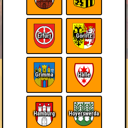
Erfurt
Görlitz
BUCHEN
RESERVIERUNG
HIGHSCORE
EVENTS
ÜBER UNS
FAQ
Eindeutiger Sieg
Grimma
Halle
Gewinne mit zwei Punkten Abstand (zum zweiten Platz)
~ Noch nicht erreicht ~
Hamburg
Hoyerswerda