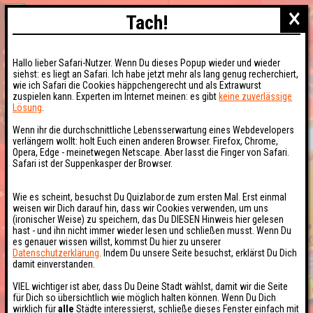
×
Tach!
Hallo lieber Safari-Nutzer. Wenn Du dieses Popup wieder und wieder
siehst: es liegt an Safari. Ich habe jetzt mehr als lang genug recherchiert,
wie ich Safari die Cookies häppchengerecht und als Extrawurst
zuspielen kann. Experten im Internet meinen: es gibt
keine zuverlässige
Lösung
.
Wenn ihr die durchschnittliche Lebensserwartung eines Webdevelopers
verlängern wollt: holt Euch einen anderen Browser. Firefox, Chrome,
Opera, Edge - meinetwegen Netscape. Aber lasst die Finger von Safari.
Safari ist der Suppenkasper der Browser.
Wie es scheint, besuchst Du Quizlabor.de zum ersten Mal. Erst einmal
weisen wir Dich darauf hin, dass wir Cookies verwenden, um uns
(ironischer Weise) zu speichern, das Du DIESEN Hinweis hier gelesen
hast - und ihn nicht immer wieder lesen und schließen musst. Wenn Du
es genauer wissen willst, kommst Du hier zu unserer
Datenschutzerklärung
. Indem Du unsere Seite besuchst, erklärst Du Dich
damit einverstanden.
VIEL wichtiger ist aber, dass Du Deine Stadt wählst, damit wir die Seite
für Dich so übersichtlich wie möglich halten können. Wenn Du Dich
wirklich für
alle
Städte interessierst, schließe dieses Fenster einfach mit