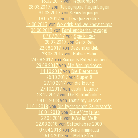
16.02.2017
von
Tequiloraptor
28.03.2017
von
Reisegruppe Regenbogen
31.03.2017
von
Schusterjungen
18.05.2017
von
Les Quizerables
14.06.2017
von
We drink and we know things
30.06.2017
von
Familienoberhauptvogel
07.07.2017
von
Spielkinder
28.07.2017
von
Geilo Ren
22.08.2017
von
Dezemberklub
23.08.2017
von
Halber Hahn
24.08.2017
von
Rumpels Ratestübchen
29.08.2017
von
Alle Ahnungslosen
14.10.2017
von
Die Bierbrains
26.10.2017
von
Super 8
27.10.2017
von
die lösung
27.10.2017
von
Justin League
23.12.2017
von
Die Schlaufüchse
04.01.2018
von
That's my Jacket
11.01.2018
von
Die hydrogenen Sauerstoffe
18.01.2018
von
Die e^(i*π)+1en
22.03.2018
von
KWiztal Meth
22.03.2018
von
Saftschubse 2000
07.04.2018
von
Banannnnnaaaa
26.04.2018
von
Meth Effect