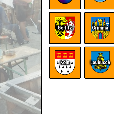
Görlitz
Grimma
Köln
Laubusch