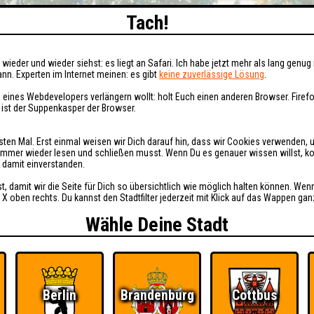
Tach!
wieder und wieder siehst: es liegt an Safari. Ich habe jetzt mehr als lang genug 
nn. Experten im Internet meinen: es gibt
keine zuverlässige Lösung
.
 eines Webdevelopers verlängern wollt: holt Euch einen anderen Browser. Fire
i ist der Suppenkasper der Browser.
sten Mal. Erst einmal weisen wir Dich darauf hin, dass wir Cookies verwenden, 
t immer wieder lesen und schließen musst. Wenn Du es genauer wissen willst, 
h damit einverstanden.
st, damit wir die Seite für Dich so übersichtlich wie möglich halten können. Wen
 X oben rechts. Du kannst den Stadtfilter jederzeit mit Klick auf das Wappen gan
Wähle Deine Stadt
Berlin
Brandenburg
Cottbus