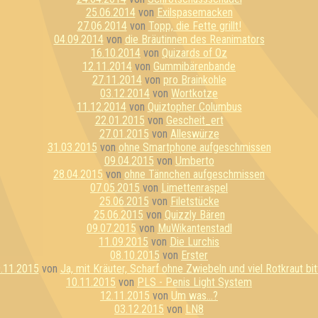
25.06.2014
von
Exilspasemacken
27.06.2014
von
Topp, die Fette grillt!
04.09.2014
von
die Bräutinnen des Reanimators
16.10.2014
von
Quizards of Oz
12.11.2014
von
Gummibärenbande
27.11.2014
von
pro Brainkohle
03.12.2014
von
Wortkotze
11.12.2014
von
Quiztopher Columbus
22.01.2015
von
Gescheit_ert
27.01.2015
von
Alleswürze
31.03.2015
von
ohne Smartphone aufgeschmissen
09.04.2015
von
Umberto
28.04.2015
von
ohne Tännchen aufgeschmissen
07.05.2015
von
Limettenraspel
25.06.2015
von
Filetstücke
25.06.2015
von
Quizzly Bären
09.07.2015
von
MuWikantenstadl
11.09.2015
von
Die Lurchis
08.10.2015
von
Erster
.11.2015
von
Ja, mit Kräuter, Scharf ohne Zwiebeln und viel Rotkraut bit
10.11.2015
von
PLS - Penis Light System
12.11.2015
von
Um was...?
03.12.2015
von
LN8