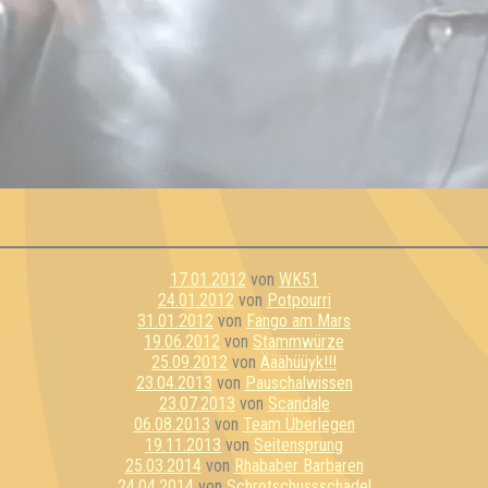
17.01.2012
von
WK51
24.01.2012
von
Potpourri
31.01.2012
von
Fango am Mars
19.06.2012
von
Stammwürze
25.09.2012
von
Ääähüüyk!!!
23.04.2013
von
Pauschalwissen
23.07.2013
von
Scandale
06.08.2013
von
Team Überlegen
19.11.2013
von
Seitensprung
25.03.2014
von
Rhababer Barbaren
24.04.2014
von
Schrotschussschädel