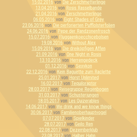
15.02.2016
von
Die Zerschmetterlinge
13.04.2016
von
Rosis Rasselbande
21.04.2016
von
Zerschmetterlinge
06.05.2016
von
Eight Shades of Grey
23.06.2016
von
Die perforierten Pufflolsterfolien
24.06.2016
von
Pepe der Randzonenfrosch
15.07.2016
von
Fluggaenkoecchicebolsen
19.08.2016
von
Without Alex
15.09.2016
von
Die dreiköpfigen Affen
21.09.2016
von
One Night in Rosis
13.10.2016
von
Herrengedeck
01.12.2016
von
Sexykon
22.12.2016
von
Kein Baguette zum Raclette
25.01.2017
von
Horst Unlimited
16.02.2017
von
Tequiloraptor
28.03.2017
von
Reisegruppe Regenbogen
31.03.2017
von
Schusterjungen
18.05.2017
von
Les Quizerables
14.06.2017
von
We drink and we know things
30.06.2017
von
Familienoberhauptvogel
07.07.2017
von
Spielkinder
28.07.2017
von
Geilo Ren
22.08.2017
von
Dezemberklub
23.08.2017
von
Halber Hahn