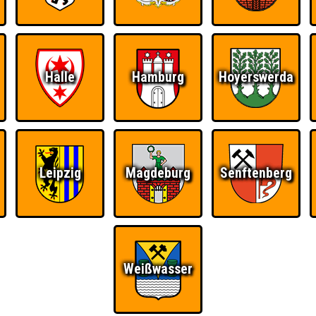
Halle
Hamburg
Hoyerswerda
Leipzig
Magdeburg
Senftenberg
Weißwasser