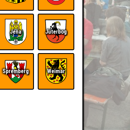
Jena
Jüterbog
Spremberg
Weimar