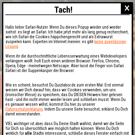
×
Tach!
Hallo lieber Safari-Nutzer. Wenn Du dieses Popup wieder und wieder
siehst: es liegt an Safari. Ich habe jetzt mehr als lang genug recherchiert,
wie ich Safari die Cookies häppchengerecht und als Extrawurst
zuspielen kann. Experten im Internet meinen: es gibt
keine zuverlässige
Lösung
.
Wenn ihr die durchschnittliche Lebensserwartung eines Webdevelopers
verlängern wollt: holt Euch einen anderen Browser. Firefox, Chrome,
Opera, Edge - meinetwegen Netscape. Aber lasst die Finger von Safari.
Safari ist der Suppenkasper der Browser.
Wie es scheint, besuchst Du Quizlabor.de zum ersten Mal. Erst einmal
weisen wir Dich darauf hin, dass wir Cookies verwenden, um uns
(ironischer Weise) zu speichern, das Du DIESEN Hinweis hier gelesen
hast - und ihn nicht immer wieder lesen und schließen musst. Wenn Du
es genauer wissen willst, kommst Du hier zu unserer
Datenschutzerklärung
. Indem Du unsere Seite besuchst, erklärst Du Dich
damit einverstanden.
VIEL wichtiger ist aber, dass Du Deine Stadt wählst, damit wir die Seite
für Dich so übersichtlich wie möglich halten können. Wenn Du Dich
wirklich für
alle
Städte interessierst, schließe dieses Fenster einfach mit