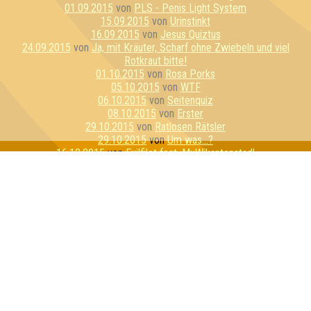
01.09.2015
von
PLS - Penis Light System
15.09.2015
von
Urinstinkt
16.09.2015
von
Jesus Quiztus
24.09.2015
von
Ja, mit Kräuter, Scharf ohne Zwiebeln und viel
Rotkraut bitte!
01.10.2015
von
Rosa Porks
05.10.2015
von
WTF
06.10.2015
von
Seitenquiz
08.10.2015
von
Erster
29.10.2015
von
Ratlosen Rätsler
29.10.2015
von
Um was...?
16.12.2015
von
Exilfilet feat. MuWikantenstadl
14.01.2016
von
Geilo Ren
18.01.2016
von
Die e^(i*π)+1en
01.02.2016
von
Sexykon
04.02.2016
von
Die hydrogenen Sauerstoffe
15.02.2016
von
Die Zerschmetterlinge
18.02.2016
von
Schnapsosaurus
25.02.2016
von
Kein Baguette zum Raglette
26.02.2016
von
Hufflepuff
29.02.2016
von
Zerschmetterlinge
24.03.2016
von
Gentlemenstruation
31.03.2016
von
Flipper hat Tripper