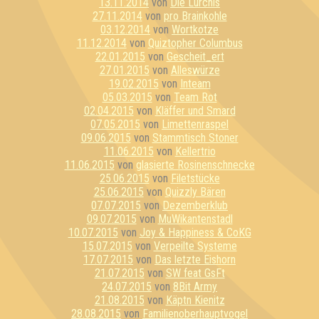
13.11.2014
von
Die Lurchis
27.11.2014
von
pro Brainkohle
03.12.2014
von
Wortkotze
11.12.2014
von
Quiztopher Columbus
22.01.2015
von
Gescheit_ert
27.01.2015
von
Alleswürze
19.02.2015
von
Inteam
05.03.2015
von
Team Rot
02.04.2015
von
Kläffer und Smard
07.05.2015
von
Limettenraspel
09.06.2015
von
Stammtisch Stoner
11.06.2015
von
Kellertrio
11.06.2015
von
glasierte Rosinenschnecke
25.06.2015
von
Filetstücke
25.06.2015
von
Quizzly Bären
07.07.2015
von
Dezemberklub
09.07.2015
von
MuWikantenstadl
10.07.2015
von
Joy & Happiness & CoKG
15.07.2015
von
Verpeilte Systeme
17.07.2015
von
Das letzte Eishorn
21.07.2015
von
SW feat GsFt
24.07.2015
von
8Bit Army
21.08.2015
von
Käptn Kienitz
28.08.2015
von
Familienoberhauptvogel