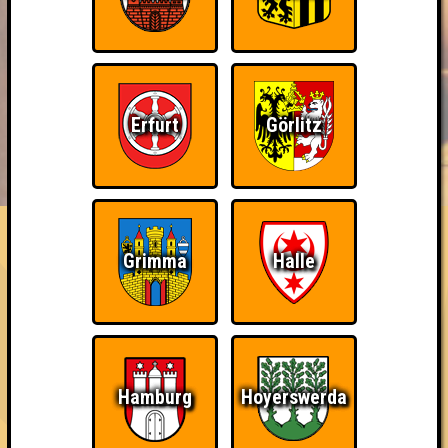
Erfurt
Görlitz
BUCHEN
RESERVIERUNG
HIGHSCORE
EVENTS
ÜBER UNS
FAQ
Erster!
Grimma
Halle
Belege den 1. Platz
~ Noch nicht erreicht ~
Hamburg
Hoyerswerda