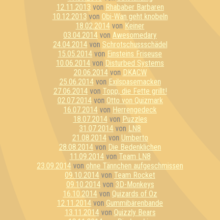
12.11.2013
von
Rhababer Barbaren
10.12.2013
von
Obi-Wan geht knobeln
18.02.2014
von
Keiner
03.04.2014
von
Awesomedary
24.04.2014
von
Schrotschussschädel
15.05.2014
von
Einsteins Friseuse
10.06.2014
von
Disturbed Systems
20.06.2014
von
DKACW
25.06.2014
von
Exilspasemacken
27.06.2014
von
Topp, die Fette grillt!
02.07.2014
von
Otto von Quizmark
16.07.2014
von
Herrengedeck
18.07.2014
von
Puzzles
31.07.2014
von
LN8
21.08.2014
von
Umberto
28.08.2014
von
Die Bedenklichen
11.09.2014
von
Team LN8
23.09.2014
von
ohne Tännchen aufgeschmissen
09.10.2014
von
Team Rocket
09.10.2014
von
3D-Monkeys
16.10.2014
von
Quizards of Oz
12.11.2014
von
Gummibärenbande
13.11.2014
von
Quizzly Bears