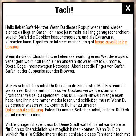
×
Tach!
Hallo lieber Safari-Nutzer. Wenn Du dieses Popup wieder und wieder
siehst: es liegt an Safari. Ich habe jetzt mehr als lang genug recherchiert,
wie ich Safari die Cookies häppchengerecht und als Extrawurst
zuspielen kann. Experten im Internet meinen: es gibt
keine zuverlässige
Lösung
.
Wenn ihr die durchschnittliche Lebensserwartung eines Webdevelopers
verlängern wollt: holt Euch einen anderen Browser. Firefox, Chrome,
Opera, Edge - meinetwegen Netscape. Aber lasst die Finger von Safari.
Safari ist der Suppenkasper der Browser.
Wie es scheint, besuchst Du Quizlabor.de zum ersten Mal. Erst einmal
weisen wir Dich darauf hin, dass wir Cookies verwenden, um uns
(ironischer Weise) zu speichern, das Du DIESEN Hinweis hier gelesen
hast - und ihn nicht immer wieder lesen und schließen musst. Wenn Du
es genauer wissen willst, kommst Du hier zu unserer
Datenschutzerklärung
. Indem Du unsere Seite besuchst, erklärst Du Dich
damit einverstanden.
VIEL wichtiger ist aber, dass Du Deine Stadt wählst, damit wir die Seite
für Dich so übersichtlich wie möglich halten können. Wenn Du Dich
wirklich für
alle
Städte interessierst, schließe dieses Fenster einfach mit