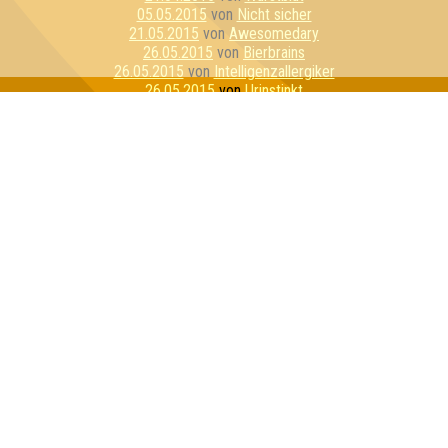
05.05.2015
von
Nicht sicher
21.05.2015
von
Awesomedary
26.05.2015
von
Bierbrains
26.05.2015
von
Intelligenzallergiker
26.05.2015
von
Urinstinkt
04.06.2015
von
Lasso von Dü
11.06.2015
von
Quizzly Bears
23.06.2015
von
Stammtisch Stoner
23.06.2015
von
Bierzwerge
10.07.2015
von
Joy & Happiness & CoKG
21.07.2015
von
LS OPiUm
07.08.2015
von
Schnapsosaurus
11.08.2015
von
Alle Ahnungslos
11.08.2015
von
PLS - Penis Light System
14.08.2015
von
Quizzly Bären
01.09.2015
von
Die Grifflers
17.09.2015
von
Familienoberhauptvogel
01.10.2015
von
Rosa Porks
01.10.2015
von
Molle Kühl
27.10.2015
von
Die stets Bemühten