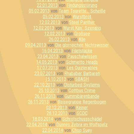
22.01.2013
von
Findungsstörung
05.02.2013
von
Team Tourette... Scheiße
05.02.2013
von
Wurstbrot
12.02.2013
von
Steel Panther
12.02.2013
von
Wurst Käs´ Szenario
12.02.2013
von
Großsee
26.02.2013
von
Alle
09.04.2013
von
Die glorreichen Nichtswisser
16.04.2013
von
Filetstücke
23.04.2013
von
Pauschalwissen
14.05.2013
von
Schmetto Heads
17.07.2013
von
Les Quizlerables
23.07.2013
von
Rhababer Barbaren
15.10.2013
von
SBASH
22.10.2013
von
Disturbed Systems
25.10.2013
von
Cottbus Crime
26.11.2013
von
Gummibärenbande
26.11.2013
von
Reisegruppe Regenbogen
03.12.2013
von
Keiner
26.12.2013
von
SCDC
18.03.2014
von
Schrotschussschädel
22.04.2014
von
Dünnes Zebra im Wolfspelz
22.04.2014
von
Chop Suey