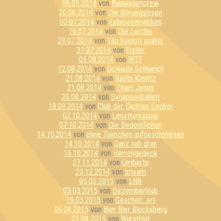
06.05.2014
von
Bauwagencrew
20.06.2014
von
Die Ahnungslosen
02.07.2014
von
Exilspasemacken
16.07.2014
von
Die Lurchis
29.07.2014
von
Tilo kommt später
31.07.2014
von
Erster
05.08.2014
von
WTF
12.08.2014
von
Schlaubi Schlumpf
21.08.2014
von
Käptn Kienitz
21.08.2014
von
Team Jesus
26.08.2014
von
Synapsenballett
18.09.2014
von
Club der Dichten Denker
02.10.2014
von
Limettenraspel
07.10.2014
von
Die Bedenklichen
14.10.2014
von
ohne Tännchen aufgeschmissen
14.10.2014
von
Ganz nah dran
16.10.2014
von
Herrengedeck
27.11.2014
von
Umberto
23.12.2014
von
Inteam
05.02.2015
von
LN8
03.03.2015
von
Dezemberklub
19.03.2015
von
Gescheit_ert
09.04.2015
von
Bier Bier Blocksberg
21.04.2015
von
Wurstblut