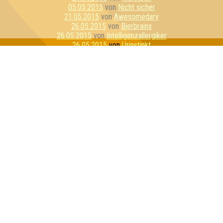
05.05.2015
von
Nicht sicher
21.05.2015
von
Awesomedary
26.05.2015
von
Bierbrains
26.05.2015
von
Intelligenzallergiker
26.05.2015
von
Urinstinkt
04.06.2015
von
Lasso von Dü
11.06.2015
von
Quizzly Bears
23.06.2015
von
Stammtisch Stoner
23.06.2015
von
Bierzwerge
10.07.2015
von
Joy & Happiness & CoKG
21.07.2015
von
LS OPiUm
07.08.2015
von
Schnapsosaurus
11.08.2015
von
Alle Ahnungslos
11.08.2015
von
PLS - Penis Light System
14.08.2015
von
Quizzly Bären
01.09.2015
von
Die Grifflers
17.09.2015
von
Familienoberhauptvogel
01.10.2015
von
Rosa Porks
01.10.2015
von
Molle Kühl
27.10.2015
von
Die stets Bemühten