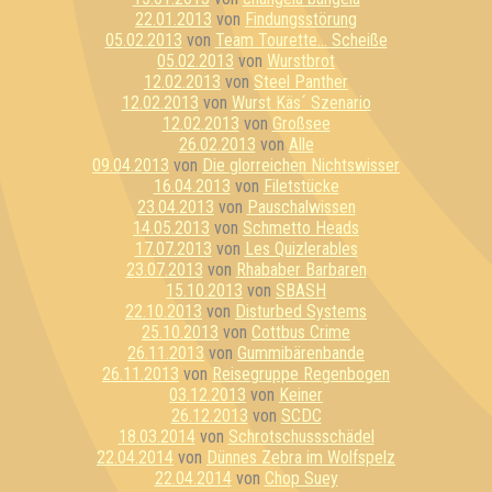
22.01.2013
von
Findungsstörung
05.02.2013
von
Team Tourette... Scheiße
05.02.2013
von
Wurstbrot
12.02.2013
von
Steel Panther
12.02.2013
von
Wurst Käs´ Szenario
12.02.2013
von
Großsee
26.02.2013
von
Alle
09.04.2013
von
Die glorreichen Nichtswisser
16.04.2013
von
Filetstücke
23.04.2013
von
Pauschalwissen
14.05.2013
von
Schmetto Heads
17.07.2013
von
Les Quizlerables
23.07.2013
von
Rhababer Barbaren
15.10.2013
von
SBASH
22.10.2013
von
Disturbed Systems
25.10.2013
von
Cottbus Crime
26.11.2013
von
Gummibärenbande
26.11.2013
von
Reisegruppe Regenbogen
03.12.2013
von
Keiner
26.12.2013
von
SCDC
18.03.2014
von
Schrotschussschädel
22.04.2014
von
Dünnes Zebra im Wolfspelz
22.04.2014
von
Chop Suey