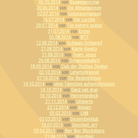
06.05.2014
von
Bauwagencrew
20.06.2014
von
Die Ahnungslosen
02.07.2014
von
Exilspasemacken
16.07.2014
von
Die Lurchis
29.07.2014
von
Tilo kommt später
31.07.2014
von
Erster
05.08.2014
von
WTF
12.08.2014
von
Schlaubi Schlumpf
21.08.2014
von
Käptn Kienitz
21.08.2014
von
Team Jesus
26.08.2014
von
Synapsenballett
18.09.2014
von
Club der Dichten Denker
02.10.2014
von
Limettenraspel
07.10.2014
von
Die Bedenklichen
14.10.2014
von
ohne Tännchen aufgeschmissen
14.10.2014
von
Ganz nah dran
16.10.2014
von
Herrengedeck
27.11.2014
von
Umberto
23.12.2014
von
Inteam
05.02.2015
von
LN8
03.03.2015
von
Dezemberklub
19.03.2015
von
Gescheit_ert
09.04.2015
von
Bier Bier Blocksberg
21.04.2015
von
Wurstblut