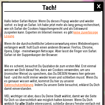
×
Tach!
Hallo lieber Safari-Nutzer. Wenn Du dieses Popup wieder und wieder
siehst: es liegt an Safari. Ich habe jetzt mehr als lang genug recherchiert,
wie ich Safari die Cookies häppchengerecht und als Extrawurst
zuspielen kann. Experten im Internet meinen: es gibt
keine zuverlässige
Lösung
.
Wenn ihr die durchschnittliche Lebensserwartung eines Webdevelopers
verlängern wollt: holt Euch einen anderen Browser. Firefox, Chrome,
Opera, Edge - meinetwegen Netscape. Aber lasst die Finger von Safari.
Safari ist der Suppenkasper der Browser.
Wie es scheint, besuchst Du Quizlabor.de zum ersten Mal. Erst einmal
weisen wir Dich darauf hin, dass wir Cookies verwenden, um uns
(ironischer Weise) zu speichern, das Du DIESEN Hinweis hier gelesen
hast - und ihn nicht immer wieder lesen und schließen musst. Wenn Du
es genauer wissen willst, kommst Du hier zu unserer
Datenschutzerklärung
. Indem Du unsere Seite besuchst, erklärst Du Dich
damit einverstanden.
VIEL wichtiger ist aber, dass Du Deine Stadt wählst, damit wir die Seite
für Dich so übersichtlich wie möglich halten können. Wenn Du Dich
wirklich für
alle
Städte interessierst, schließe dieses Fenster einfach mit