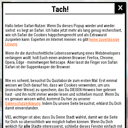
×
Tach!
Hallo lieber Safari-Nutzer. Wenn Du dieses Popup wieder und wieder
siehst: es liegt an Safari. Ich habe jetzt mehr als lang genug recherchiert,
wie ich Safari die Cookies häppchengerecht und als Extrawurst
zuspielen kann. Experten im Internet meinen: es gibt
keine zuverlässige
Lösung
.
Wenn ihr die durchschnittliche Lebensserwartung eines Webdevelopers
verlängern wollt: holt Euch einen anderen Browser. Firefox, Chrome,
Opera, Edge - meinetwegen Netscape. Aber lasst die Finger von Safari.
Safari ist der Suppenkasper der Browser.
Wie es scheint, besuchst Du Quizlabor.de zum ersten Mal. Erst einmal
weisen wir Dich darauf hin, dass wir Cookies verwenden, um uns
(ironischer Weise) zu speichern, das Du DIESEN Hinweis hier gelesen
hast - und ihn nicht immer wieder lesen und schließen musst. Wenn Du
es genauer wissen willst, kommst Du hier zu unserer
Datenschutzerklärung
. Indem Du unsere Seite besuchst, erklärst Du Dich
damit einverstanden.
VIEL wichtiger ist aber, dass Du Deine Stadt wählst, damit wir die Seite
für Dich so übersichtlich wie möglich halten können. Wenn Du Dich
wirklich für
alle
Städte interessierst, schließe dieses Fenster einfach mit