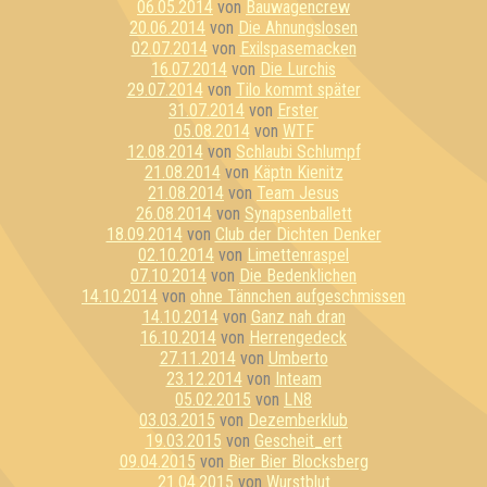
06.05.2014
von
Bauwagencrew
20.06.2014
von
Die Ahnungslosen
02.07.2014
von
Exilspasemacken
16.07.2014
von
Die Lurchis
29.07.2014
von
Tilo kommt später
31.07.2014
von
Erster
05.08.2014
von
WTF
12.08.2014
von
Schlaubi Schlumpf
21.08.2014
von
Käptn Kienitz
21.08.2014
von
Team Jesus
26.08.2014
von
Synapsenballett
18.09.2014
von
Club der Dichten Denker
02.10.2014
von
Limettenraspel
07.10.2014
von
Die Bedenklichen
14.10.2014
von
ohne Tännchen aufgeschmissen
14.10.2014
von
Ganz nah dran
16.10.2014
von
Herrengedeck
27.11.2014
von
Umberto
23.12.2014
von
Inteam
05.02.2015
von
LN8
03.03.2015
von
Dezemberklub
19.03.2015
von
Gescheit_ert
09.04.2015
von
Bier Bier Blocksberg
21.04.2015
von
Wurstblut