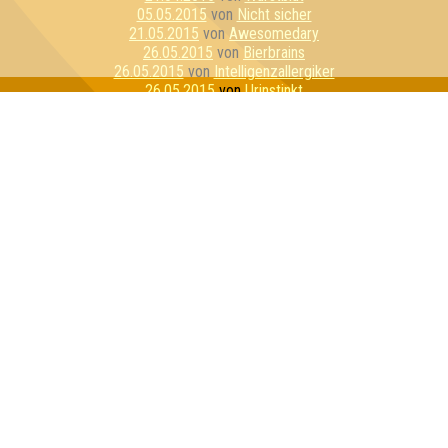
05.05.2015
von
Nicht sicher
21.05.2015
von
Awesomedary
26.05.2015
von
Bierbrains
26.05.2015
von
Intelligenzallergiker
26.05.2015
von
Urinstinkt
04.06.2015
von
Lasso von Dü
11.06.2015
von
Quizzly Bears
23.06.2015
von
Stammtisch Stoner
23.06.2015
von
Bierzwerge
10.07.2015
von
Joy & Happiness & CoKG
21.07.2015
von
LS OPiUm
07.08.2015
von
Schnapsosaurus
11.08.2015
von
Alle Ahnungslos
11.08.2015
von
PLS - Penis Light System
14.08.2015
von
Quizzly Bären
01.09.2015
von
Die Grifflers
17.09.2015
von
Familienoberhauptvogel
01.10.2015
von
Rosa Porks
01.10.2015
von
Molle Kühl
27.10.2015
von
Die stets Bemühten