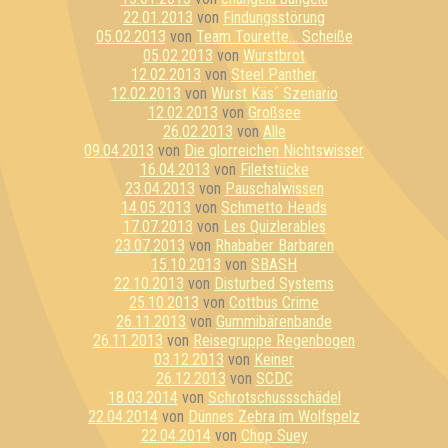
22.01.2013
von
Findungsstörung
05.02.2013
von
Team Tourette... Scheiße
05.02.2013
von
Wurstbrot
12.02.2013
von
Steel Panther
12.02.2013
von
Wurst Käs´ Szenario
12.02.2013
von
Großsee
26.02.2013
von
Alle
09.04.2013
von
Die glorreichen Nichtswisser
16.04.2013
von
Filetstücke
23.04.2013
von
Pauschalwissen
14.05.2013
von
Schmetto Heads
17.07.2013
von
Les Quizlerables
23.07.2013
von
Rhababer Barbaren
15.10.2013
von
SBASH
22.10.2013
von
Disturbed Systems
25.10.2013
von
Cottbus Crime
26.11.2013
von
Gummibärenbande
26.11.2013
von
Reisegruppe Regenbogen
03.12.2013
von
Keiner
26.12.2013
von
SCDC
18.03.2014
von
Schrotschussschädel
22.04.2014
von
Dünnes Zebra im Wolfspelz
22.04.2014
von
Chop Suey